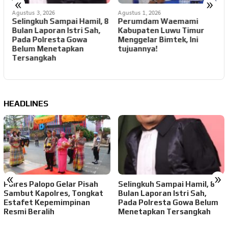
«
»
Agustus 3, 2026
Agustus 1, 2026
A
h
Selingkuh Sampai Hamil, 8
Perumdam Waemami
Bulan Laporan Istri Sah,
Kabupaten Luwu Timur
Pada Polresta Gowa
Menggelar Bimtek, Ini
P
Belum Menetapkan
tujuannya!
Tersangkah
HEADLINES
«
»
Polres Palopo Gelar Pisah
Selingkuh Sampai Hamil, 8
Sambut Kapolres, Tongkat
Bulan Laporan Istri Sah,
Estafet Kepemimpinan
Pada Polresta Gowa Belum
Resmi Beralih
Menetapkan Tersangkah