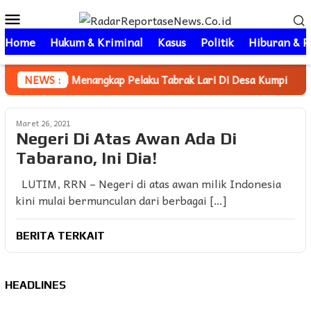
Loncat
Menu
ke
Mobile
konten
Home
Hukum & Kriminal
Kasus
Politik
Hiburan & P
tara Berhasil Menangkap Pelaku Tabrak Lari Di Desa Kumpi
NEWS :
Maret 26, 2021
Negeri Di Atas Awan Ada Di
Tabarano, Ini Dia!
LUTIM, RRN – Negeri di atas awan milik Indonesia
kini mulai bermunculan dari berbagai […]
BERITA TERKAIT
HEADLINES