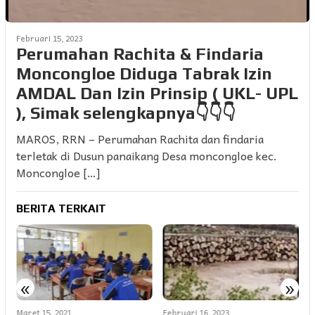
Februari 15, 2023
Perumahan Rachita & Findaria
Moncongloe Diduga Tabrak Izin
AMDAL Dan Izin Prinsip ( UKL- UPL
), Simak selengkapnya👇👇👇
MAROS, RRN – Perumahan Rachita dan findaria
terletak di Dusun panaikang Desa moncongloe kec.
Moncongloe […]
BERITA TERKAIT
«
»
Maret 15, 2021
Februari 16, 2023
M