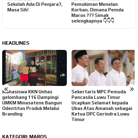
Sekolah Ada Di Penjara?,
Pemukiman Menelan
Masa Sih!
Korban, Dimana Pemda
B
Maros ??? Simak
selengkapnya 👇👇👇
HEADLINES
«
»
Mahasiswa KKN Unhas
Sekertaris MPC Pemuda
gelombang 116 Dampingi
Pancasila Luwu Timur
UMKM Minasatene Bangun
Ucapkan Selamat kepada
Odentitas Produk Melalui
Ubas Atas Amanah sebagai
Branding
Ketua DPC Gerindra Luwu
Timur
KATEGORI:
MAROS