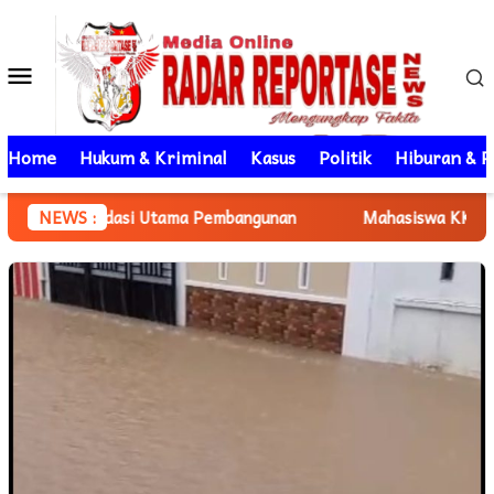
Loncat
ke
Menu
konten
Mobile
Home
Hukum & Kriminal
Kasus
Politik
Hiburan & P
Fondasi Utama Pembangunan
NEWS :
Mahasiswa KKN Unhas gelomba