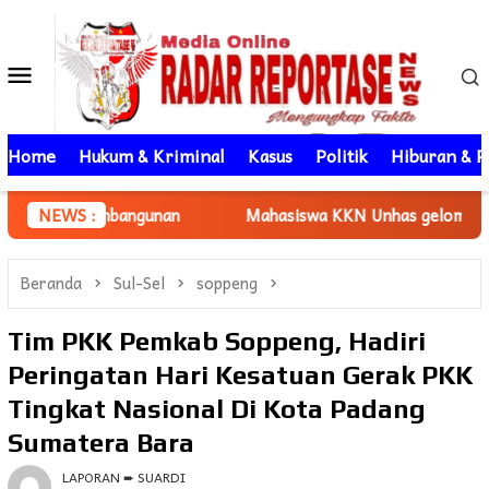
Loncat
ke
Menu
konten
Mobile
Home
Hukum & Kriminal
Kasus
Politik
Hiburan & P
gunan
NEWS :
Mahasiswa KKN Unhas gelombang 116 Dampingi UMK
Beranda
Sul-Sel
soppeng
Tim PKK Pemkab Soppeng, Hadiri
Peringatan Hari Kesatuan Gerak PKK
Tingkat Nasional Di Kota Padang
Sumatera Bara
LAPORAN ➨ SUARDI