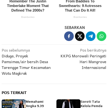
SEBARKAN
Navigasi
Pos sebelumnya
Pos berikutnya
Diduga, Proyek
KKPG Morowali Peringati
pos
Pamsimas/air bersih Desa
Hari Mangrove
Tarengge Timur Kecamatan
Internasional
Wotu Magkrak
POS TERKAIT
Memahami
Soroti Tata
Angka 9.39
Kelola Pemda