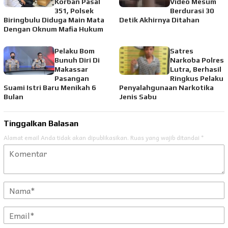
Korban Pasal
Video Mesum
351, Polsek
Berdurasi 30
Biringbulu Diduga Main Mata
Detik Akhirnya Ditahan
Dengan Oknum Mafia Hukum
Pelaku Bom
Satres
Bunuh Diri Di
Narkoba Polres
Makassar
Lutra, Berhasil
Pasangan
Ringkus Pelaku
Suami Istri Baru Menikah 6
Penyalahgunaan Narkotika
Bulan
Jenis Sabu
Tinggalkan Balasan
Alamat email Anda tidak akan dipublikasikan.
Ruas yang wajib ditandai
*