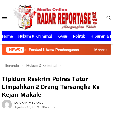
Loncat
ke
Menu
konten
Mobile
Home
Hukum & Kriminal
Kasus
Politik
Hiburan & P
 Fondasi Utama Pembangunan
NEWS :
Mahasiswa KKN Unhas gelomb
Beranda
Hukum & Kriminal
Tipidum Reskrim Polres Tator
Limpahkan 2 Orang Tersangka Ke
Kejari Makale
LAPORAN ➨ SUARDI
Agustus 20, 2019
384 views