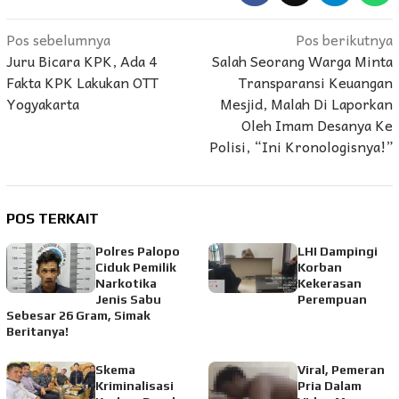
Navigasi
Pos sebelumnya
Pos berikutnya
Juru Bicara KPK, Ada 4
Salah Seorang Warga Minta
pos
Fakta KPK Lakukan OTT
Transparansi Keuangan
Yogyakarta
Mesjid, Malah Di Laporkan
Oleh Imam Desanya Ke
Polisi, “Ini Kronologisnya!”
POS TERKAIT
Polres Palopo
LHI Dampingi
Ciduk Pemilik
Korban
Narkotika
Kekerasan
Jenis Sabu
Perempuan
Sebesar 26 Gram, Simak
Beritanya!
Skema
Viral, Pemeran
Kriminalisasi
Pria Dalam