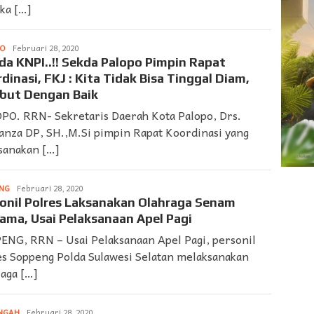
ka […]
PO
LAPORAN
Februari 28, 2020
➨
a KNPI..!! Sekda Palopo Pimpin Rapat
SUARDI
dinasi, FKJ : Kita Tidak Bisa Tinggal Diam,
but Dengan Baik
PO. RRN- Sekretaris Daerah Kota Palopo, Drs.
anza DP, SH.,M.Si pimpin Rapat Koordinasi yang
ksanakan […]
NG
LAPORAN
Februari 28, 2020
➨
onil Polres Laksanakan Olahraga Senam
SUARDI
ama, Usai Pelaksanaan Apel Pagi
ENG, RRN – Usai Pelaksanaan Apel Pagi, personil
es Soppeng Polda Sulawesi Selatan melaksanakan
raga […]
NGAH
LAPORAN
Februari 28, 2020