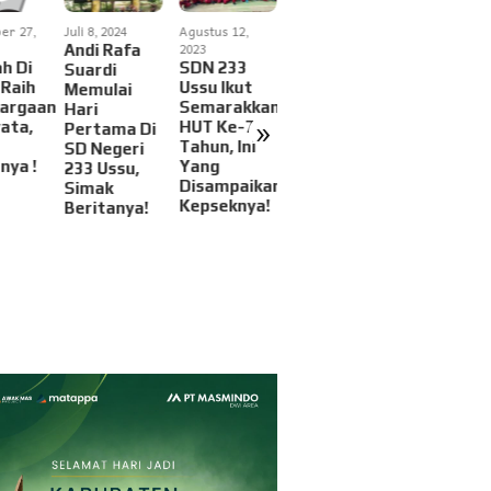
er 27,
Juli 8, 2024
Agustus 12,
Mei 6, 2023
Desember 23,
2023
2022
Andi Rafa
Kampus
h Di
SDN 233
Ahlan,
Suardi
Stisip
 Raih
Ussu Ikut
S.Pd.,M.Pd
Memulai
Veteran
argaan
Semarakkan
Berharap
Hari
Palopo
»
ata,
HUT Ke-78
SMK 8
Pertama Di
Gelar Halal
Tahun, Ini
Bombana
SD Negeri
Bihalal Dan
nya !
Yang
Dapatkan
233 Ussu,
Temu
Disampaikan
Perhatian
Simak
Alumni, Ini
Kepseknya!
Pemerint
Beritanya!
Hasilnya!
Provinsi
Sultra