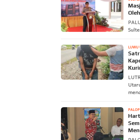
Mas
Oleh
PALU
Sulte
LUWU 
Satr
Kapo
Kuri
LUTR
Utar
mena
PALO
Hart
Semu
Mend
PALO