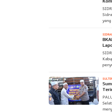
Kom
SIDR
Sidr
yang
SIDRA
BKA
Lap
SIDR
Kabu
peny
SULTE
Sumb
Teri
PALU
Selat
meny