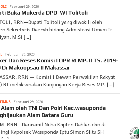
TOLI
LAPORAN
Februari 29, 2020
➨
ti Buka Mukerda DPD-WI Tolitoli
SUARDI
TOLI, RRN—Bupati Tolitoli yang diwakili oleh
ten Sekretaris Daerah bidang Admistrasi Umum Ir.
iyan, M.Si […]
EL
LAPORAN
Februari 29, 2020
➨
er Dan Reses Komisi I DPR RI MP. II TS. 2019-
SUARDI
 Di Makoopsau II Makassar
SSAR, RRN — Komisi I Dewan Perwakilan Rakyat
) RI melaksanakan Kunjungan Kerja Reses MP. […]
TIMUR
LAPORAN
Februari 29, 2020
➨
 Alam oleh TNI Dan Polri Kec.wasuponda
SUARDI
hijaukan Alam Batara Guru
M, RRN—Danramil Nuha Kapten Dahlan dan di
ingi Kapolsek Wasuponda Iptu Simon Siltu SH