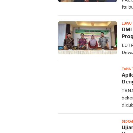
itu b
LUWU 
DMI 
Pro
LUTRA
Dewa
TANA 
Apik
Deng
TANA
beke
didu
SIDRA
Ujia