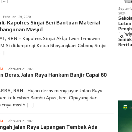
 […]
sember 1,
Desember 1,
Desember 1,
Oktober 24,
Septemb
2
2022
2022
2024
2024
LAPORAN
Februari 29, 2020
MIPA UNM
Pelatihan
Tim Dosen
Dosen
Sekola
➨
li, Kapolres Sinjai Beri Bantuan Material
lar
Dasar
Jurusan
Jurusan
Lutim
SUARDI
bangunan Masjid
latihan
Bahasa
Kimia
Kimia
Pengh
«
lidasi Tes
Mandarin
FMIPA UNM
Fakultas
Adiwiy
AI, RRN – Kapolres Sinjai Akbp Iwan Irmawan,
sil
Bagi Calon
Berikan
MIPA UNM
Simak
,M.Si didampingi Ketua Bhayangkari Cabang Sinjai
lajar Di
Lulusan
Pelatihan
Laksanakan
Berita
MAN 6
Kimis Sains
Penyusunan
PKM
[…]
bupaten
FMIPA UNM
Praktikum
Pembuatan
wa, Ini
Berbasis
Lampu
juannya!
Alam
Ublik, Simak
TA
LAPORAN
Februari 28, 2020
Sekitar Di
Beritanya!
➨
n Deras,Jalan Raya Hankam Banjir Capai 60
SMA 6
SUARDI
Kabupaten
Gowa
RRA, RRN—Hujan deras mengguyur Jalan Raya
am kelurahan Bambu Apus, kec. Cipayung dan
tarnya masih […]
TA
LAPORAN
Februari 28, 2020
➨
ngah jalan Raya Lapangan Tembak Ada
SUARDI