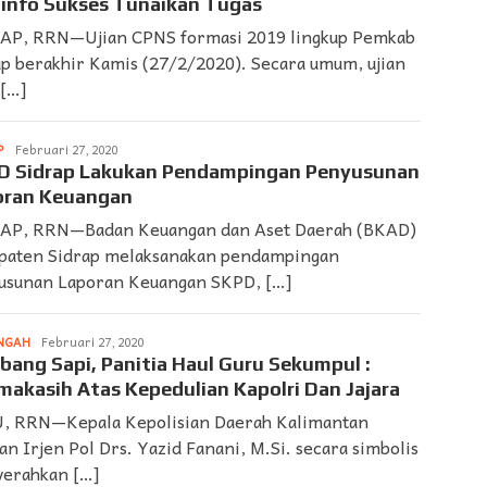
info Sukses Tunaikan Tugas
AP, RRN—Ujian CPNS formasi 2019 lingkup Pemkab
ap berakhir Kamis (27/2/2020). Secara umum, ujian
 […]
P
LAPORAN
Februari 27, 2020
➨
D Sidrap Lakukan Pendampingan Penyusunan
SUARDI
oran Keuangan
AP, RRN—Badan Keuangan dan Aset Daerah (BKAD)
paten Sidrap melaksanakan pendampingan
usunan Laporan Keuangan SKPD, […]
NGAH
LAPORAN
Februari 27, 2020
➨
ang Sapi, Panitia Haul Guru Sekumpul :
SUARDI
makasih Atas Kepedulian Kapolri Dan Jajara
, RRN—Kepala Kepolisian Daerah Kalimantan
an Irjen Pol Drs. Yazid Fanani, M.Si. secara simbolis
erahkan […]