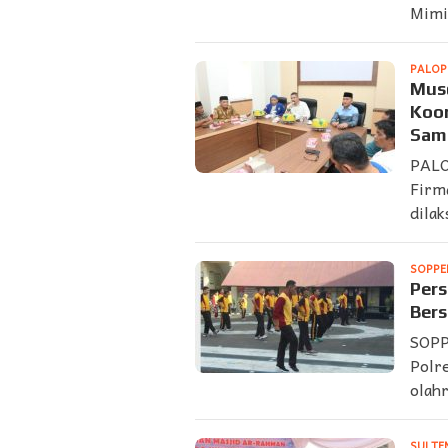
Mimi
PALO
Musd
Koor
Sam
PALO
Firm
dila
SOPPE
Pers
Bers
SOPP
Polr
olah
SULTE