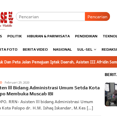
Pencarian
S
POLITIK
HIBURAN & PARIWISATA
PENDIDIKAN
TEKNO
ITA FOTO
BERITA VIDEO
NASIONAL
SUL-SEL
REDAKS
majuan Iptek Daerah, Asisten III Afridin Sampaikan Iptek Jadi 
BERIT
PO
LAPORAN
Februari 29, 2020
➨
ten lll Bidang Administrasi Umum Setda Kota
SUARDI
opo Membuka Muscab IBI
PO. RRN- Asisten lll bidang Administrasi Umum
 Kota Palopo dr. H.M. Ishaq Iskandar, M.Kes […]