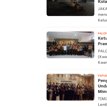
Kola
JAKA
mena
Kelu
PALO
Ketu
Pram
PALO
(Kwa
Kwar
PAPUA
Peng
Und
Mim
TIMI
Lemb