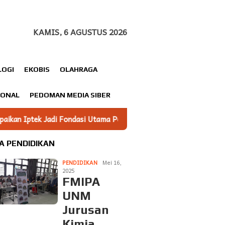
KAMIS, 6 AGUSTUS 2026
LOGI
EKOBIS
OLAHRAGA
IONAL
PEDOMAN MEDIA SIBER
Fondasi Utama Pembangunan
Mahasiswa KKN Unhas gelomba
A PENDIDIKAN
PENDIDIKAN
Mei 16,
2025
FMIPA
UNM
Jurusan
Kimia