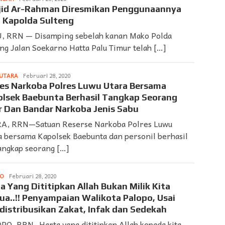
➨
jid Ar-Rahman Diresmikan Penggunaannya
SUARDI
 Kapolda Sulteng
, RRN — Disamping sebelah kanan Mako Polda
ng Jalan Soekarno Hatta Palu Timur telah […]
UTARA
LAPORAN
Februari 28, 2020
➨
es Narkoba Polres Luwu Utara Bersama
SUARDI
lsek Baebunta Berhasil Tangkap Seorang
r Dan Bandar Narkoba Jenis Sabu
A, RRN—Satuan Reserse Narkoba Polres Luwu
a bersama Kapolsek Baebunta dan personil berhasil
ngkap seorang […]
PO
LAPORAN
Februari 28, 2020
➨
a Yang Dititipkan Allah Bukan Milik Kita
SUARDI
a..!! Penyampaian Walikota Palopo, Usai
istribusikan Zakat, Infak dan Sedekah
PO. RRN- Harta yang dititipkan Allah kepada kita,