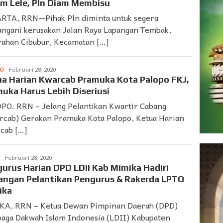
m Lele, Pln Diam Membisu
RTA, RRN—Pihak Pln diminta untuk segera
ngani kerusakan Jalan Raya Lapangan Tembak,
rahan Cibubur, Kecamatan […]
PO
LAPORAN
Februari 28, 2020
➨
a Harian Kwarcab Pramuka Kota Palopo FKJ,
SUARDI
uka Harus Lebih Diseriusi
PO. RRN – Jelang Pelantikan Kwartir Cabang
rcab) Gerakan Pramuka Kota Palopo, Ketua Harian
cab […]
LAPORAN
Februari 28, 2020
➨
urus Harian DPD LDII Kab Mimika Hadiri
SUARDI
angan Pelantikan Pengurus & Rakerda LPTQ
ika
KA, RRN – Ketua Dewan Pimpinan Daerah (DPD)
aga Dakwah Islam Indonesia (LDII) Kabupaten