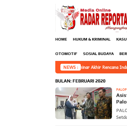
Loncat
ke
konten
HOME
HUKUM & KRIMINAL
KASU
OTOMOTIF
SOSIAL BUDAYA
BER
Seminar Akhir Rencana Induk Dan Peta Jalan Pe
NEWS :
BULAN:
FEBRUARI 2020
PALO
Asis
Pal
PALO
Setda