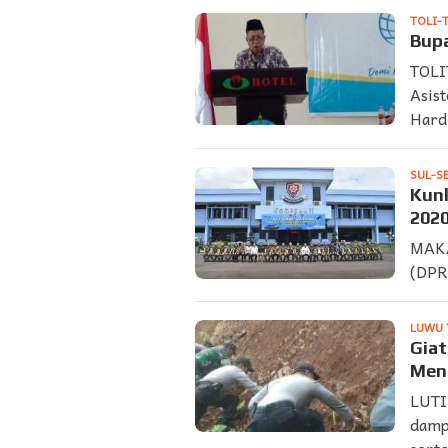
TOLI-
Bupa
TOLI
Asis
Hard
SUL-S
Kunk
2020
MAKA
(DPR
LUWU 
Giat
Meng
LUTI
damp