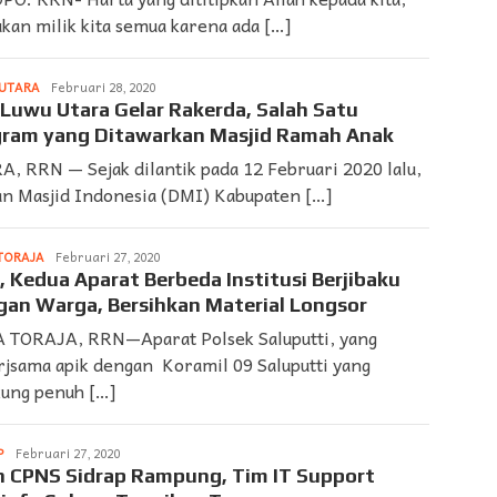
ukan milik kita semua karena ada […]
UTARA
LAPORAN
Februari 28, 2020
➨
Luwu Utara Gelar Rakerda, Salah Satu
SUARDI
gram yang Ditawarkan Masjid Ramah Anak
, RRN — Sejak dilantik pada 12 Februari 2020 lalu,
n Masjid Indonesia (DMI) Kabupaten […]
TORAJA
LAPORAN
Februari 27, 2020
➨
, Kedua Aparat Berbeda Institusi Berjibaku
SUARDI
an Warga, Bersihkan Material Longsor
 TORAJA, RRN—Aparat Polsek Saluputti, yang
rjsama apik dengan Koramil 09 Saluputti yang
kung penuh […]
P
LAPORAN
Februari 27, 2020
➨
n CPNS Sidrap Rampung, Tim IT Support
SUARDI