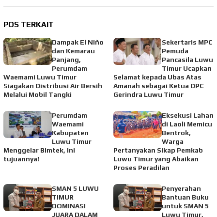
POS TERKAIT
Dampak El Niño
Sekertaris MPC
dan Kemarau
Pemuda
Panjang,
Pancasila Luwu
Perumdam
Timur Ucapkan
Waemami Luwu Timur
Selamat kepada Ubas Atas
Siagakan Distribusi Air Bersih
Amanah sebagai Ketua DPC
Melalui Mobil Tangki
Gerindra Luwu Timur
Perumdam
Eksekusi Lahan
Waemami
di Laoli Memicu
Kabupaten
Bentrok,
Luwu Timur
Warga
Menggelar Bimtek, Ini
Pertanyakan Sikap Pemkab
tujuannya!
Luwu Timur yang Abaikan
Proses Peradilan
SMAN 5 LUWU
Penyerahan
TIMUR
Bantuan Buku
DOMINASI
untuk SMAN 5
JUARA DALAM
Luwu Timur,