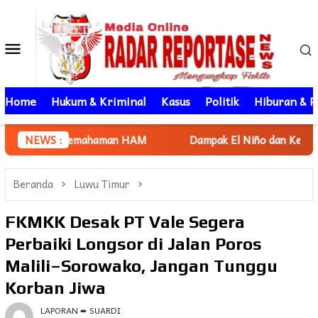
Loncat
ke
Menu
konten
Mobile
Home
Hukum & Kriminal
Kasus
Politik
Hiburan & P
haman HAM
NEWS :
Dampak El Niño dan Kemarau Panjang, Perumdam
Beranda
Luwu Timur
FKMKK Desak PT Vale Segera
Perbaiki Longsor di Jalan Poros
Malili–Sorowako, Jangan Tunggu
Korban Jiwa
LAPORAN ➨ SUARDI