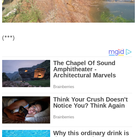
(***)