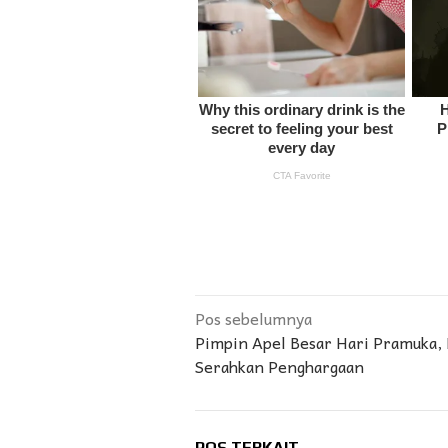
Navigasi
Pos sebelumnya
Pimpin Apel Besar Hari Pramuka, 
pos
Serahkan Penghargaan
POS TERKAIT