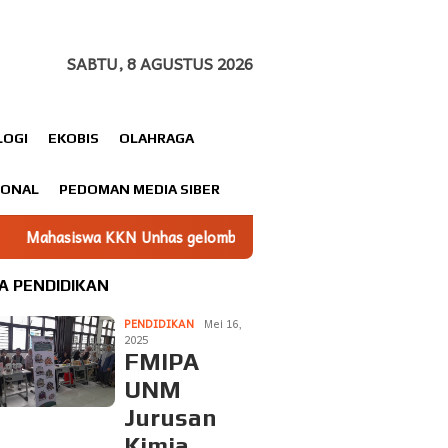
SABTU, 8 AGUSTUS 2026
LOGI
EKOBIS
OLAHRAGA
IONAL
PEDOMAN MEDIA SIBER
 gelombang 116 Dampingi UMKM Minasatene Bangun Odentitas P
A PENDIDIKAN
PENDIDIKAN
Mei 16,
2025
FMIPA
UNM
Jurusan
Kimia