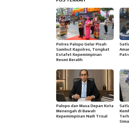
Polres Palopo Gelar Pisah
Satl
Sambut Kapolres, Tongkat
Aman
Estafet Kepemimpinan
Patro
Resmi Beralih
Palopo dan Masa Depan Kota
Satl
Menengah di Bawah
Kemb
Kepemimpinan Naili Trisal
Terh
Sima