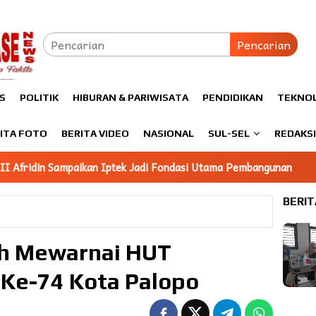
Pencarian
S
POLITIK
HIBURAN & PARIWISATA
PENDIDIKAN
TEKNO
ITA FOTO
BERITA VIDEO
NASIONAL
SUL-SEL
REDAKS
ek Jadi Fondasi Utama Pembangunan
Mahasiswa KKN Unhas
BERIT
ah Mewarnai HUT
Ke-74 Kota Palopo