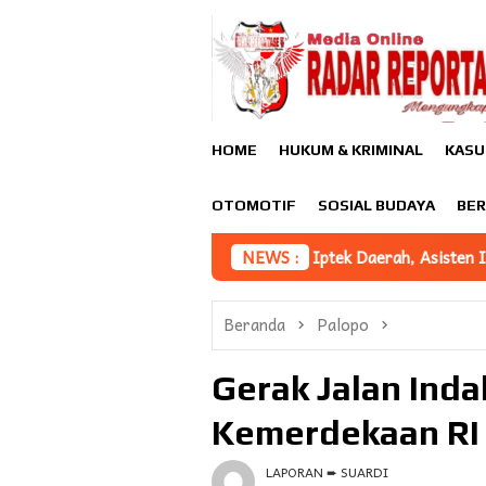
Loncat
ke
konten
HOME
HUKUM & KRIMINAL
KASU
OTOMOTIF
SOSIAL BUDAYA
BER
Jalan Pemajuan Iptek Daerah, Asisten III Afridin Sampaikan Ipt
NEWS :
Beranda
Palopo
Gerak Jalan Ind
Kemerdekaan RI 
LAPORAN ➨ SUARDI