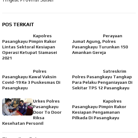
POS TERKAIT
Kapolres
Perayaan
Pasangkayu Pimpin Rakor
Jumat Agung, Polres
Lintas Sektoral Kesiapan
Pasangkayu Turunkan 150
Operasi Ketupat Siamasei
Amankan Gereja
2021
Polres
Satreskrim
Pasangkayu Kawal Vaksin
Polres Pasangkayu Tangkap
Covid-19 Ke 3 Puskesmas Di
Para Pelaku Penganiayaan Di
Pasangkayu
Sekitar TPS 12 Pasangkayu
Urkes Polres
Kapolres
Pasangkayu
Pasangkayu Pimpin Rakor
Door To Door
Kesiapan Pengamanan
Riksa
Pilkada Di Pasangkayu
Kesehatan Personil