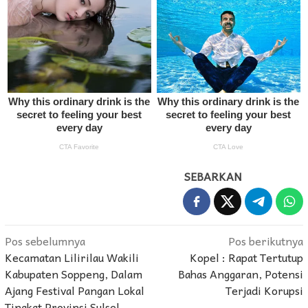
SEBARKAN
Navigasi
Pos sebelumnya
Pos berikutnya
Kecamatan Lilirilau Wakili
Kopel : Rapat Tertutup
pos
Kabupaten Soppeng, Dalam
Bahas Anggaran, Potensi
Ajang Festival Pangan Lokal
Terjadi Korupsi
Tingkat Provinsi Sulsel