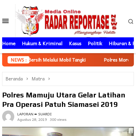
Loncat
ke
Menu
konten
Mobile
Home
Hukum & Kriminal
Kasus
Politik
Hiburan & P
sih Melalui Mobil Tangki
NEWS :
Polres Morowali Utara Berhasi
Beranda
Matra
Polres Mamuju Utara Gelar Latihan
Pra Operasi Patuh Siamasei 2019
LAPORAN ➨ SUARDI
Agustus 28, 2019
300 views