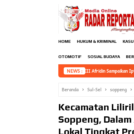
Loncat
ke
konten
HOME
HUKUM & KRIMINAL
KASU
OTOMOTIF
SOSIAL BUDAYA
BER
aerah, Asisten III Afridin Sampaikan Iptek Jadi Fondasi Utama 
NEWS :
Beranda
Sul-Sel
soppeng
Kecamatan Liliri
Soppeng, Dalam 
Lokal Tingkat Pro