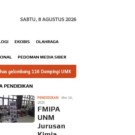
SABTU, 8 AGUSTUS 2026
LOGI
EKOBIS
OLAHRAGA
IONAL
PEDOMAN MEDIA SIBER
gi UMKM Minasatene Bangun Odentitas Produk Melalui Brandin
A PENDIDIKAN
PENDIDIKAN
Mei 16,
2025
FMIPA
UNM
Jurusan
Kimia