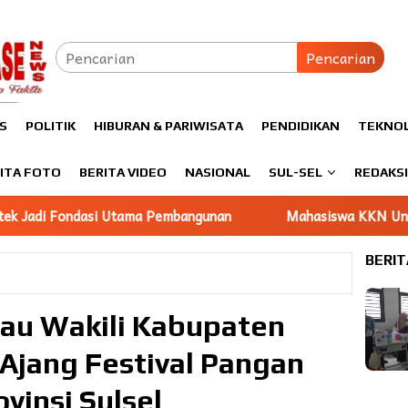
Pencarian
S
POLITIK
HIBURAN & PARIWISATA
PENDIDIKAN
TEKNO
ITA FOTO
BERITA VIDEO
NASIONAL
SUL-SEL
REDAKS
Pembangunan
Mahasiswa KKN Unhas gelombang 116 Dampin
BERIT
lau Wakili Kabupaten
Ajang Festival Pangan
vinsi Sulsel