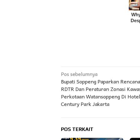
Navigasi
Pos sebelumnya
Bupati Soppeng Paparkan Rencana
pos
RDTR Dan Peraturan Zonasi Kawa
Perkotaan Watansoppeng Di Hote
Century Park Jakarta
POS TERKAIT