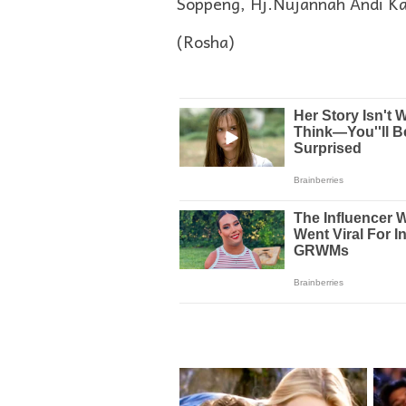
Soppeng, Hj.Nujannah Andi K
(Rosha)