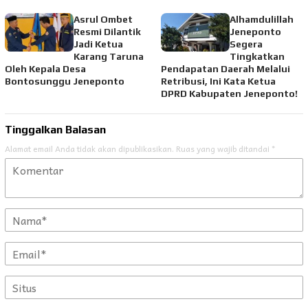
Asrul Ombet
Alhamdulillah
Resmi Dilantik
Jeneponto
Jadi Ketua
Segera
Karang Taruna
Tingkatkan
Oleh Kepala Desa
Pendapatan Daerah Melalui
Bontosunggu Jeneponto
Retribusi, Ini Kata Ketua
DPRD Kabupaten Jeneponto!
Tinggalkan Balasan
Alamat email Anda tidak akan dipublikasikan.
Ruas yang wajib ditandai
*