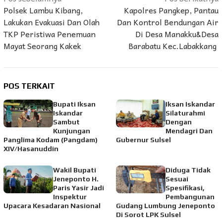
Polsek Lambu Kibang,
Kapolres Pangkep, Pantau
pos
Lakukan Evakuasi Dan Olah
Dan Kontrol Bendungan Air
TKP Peristiwa Penemuan
Di Desa Manakku&Desa
Mayat Seorang Kakek
Barabatu Kec.Labakkang
POS TERKAIT
Bupati Iksan
Iksan Iskandar
Iskandar
Silaturahmi
Sambut
Dengan
Kunjungan
Mendagri Dan
Panglima Kodam (Pangdam)
Gubernur Sulsel
XIV/Hasanuddin
Wakil Bupati
Diduga Tidak
Jeneponto H.
Sesuai
Paris Yasir Jadi
Spesifikasi,
Inspektur
Pembangunan
Upacara Kesadaran Nasional
Gudang Lumbung Jeneponto
Di Sorot LPK Sulsel