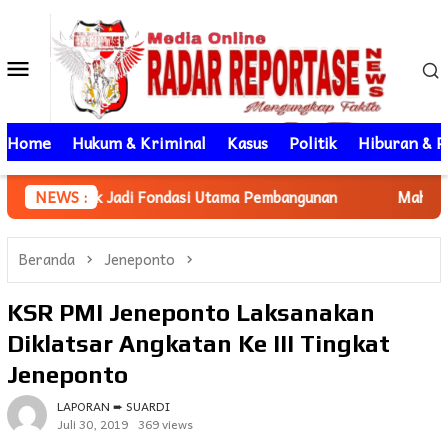
Loncat
ke
Menu
konten
Mobile
Home
Hukum & Kriminal
Kasus
Politik
Hiburan & P
di Fondasi Utama Pembangunan
NEWS :
Mahasiswa KKN Unhas gelo
Beranda
Jeneponto
KSR PMI Jeneponto Laksanakan
Diklatsar Angkatan Ke III Tingkat
Jeneponto
LAPORAN ➨ SUARDI
Juli 30, 2019
369 views