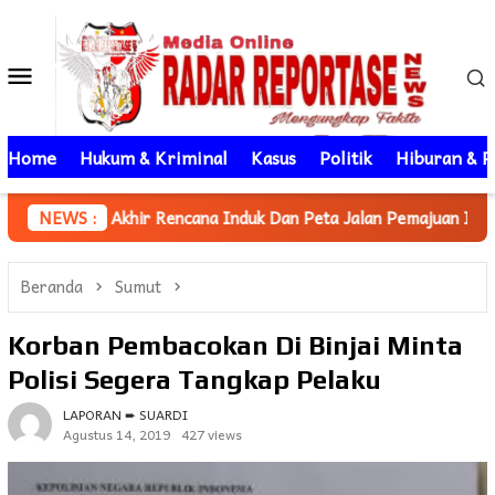
Loncat
ke
Menu
konten
Mobile
Home
Hukum & Kriminal
Kasus
Politik
Hiburan & P
r Rencana Induk Dan Peta Jalan Pemajuan Iptek Daerah, Asisten 
NEWS :
Beranda
Sumut
Korban Pembacokan Di Binjai Minta
Polisi Segera Tangkap Pelaku
LAPORAN ➨ SUARDI
Agustus 14, 2019
427 views