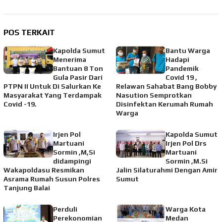
POS TERKAIT
Kapolda Sumut
Bantu Warga
Menerima
Hadapi
Bantuan 8 Ton
Pandemik
Gula Pasir Dari
Covid 19 ,
PTPN II Untuk Di Salurkan Ke
Relawan Sahabat Bang Bobby
Masyarakat Yang Terdampak
Nasution Semprotkan
Covid -19.
Disinfektan Kerumah Rumah
Warga
Irjen Pol
Kapolda Sumut
Martuani
Irjen Pol Drs
Sormin ,M,Si
Martuani
didampingi
Sormin ,M.Si
Wakapoldasu Resmikan
Jalin Silaturahmi Dengan Amir
Asrama Rumah Susun Polres
Sumut
Tanjung Balai
Perduli
Warga Kota
Perekonomian
Medan