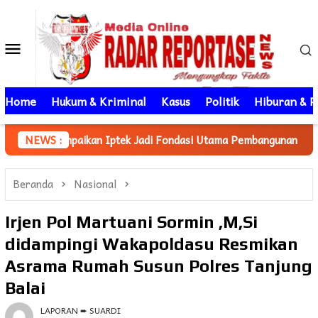
Loncat
ke
Menu
konten
Mobile
Home
Hukum & Kriminal
Kasus
Politik
Hiburan & P
 Iptek Jadi Fondasi Utama Pembangunan
NEWS :
Mahasiswa KKN U
Beranda
Nasional
Irjen Pol Martuani Sormin ,M,Si
didampingi Wakapoldasu Resmikan
Asrama Rumah Susun Polres Tanjung
Balai
LAPORAN ➨ SUARDI