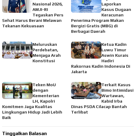
Nasional 2026,
Laporkan
AMJI-RI
Kasus Dugaan
Tegaskan Pers
Keracunan
Sehat Harus Berani Melawan
Penerima Program Makan
Tekanan Kekuasaan
Bergizi Gratis (MBG) di
Berbagai Daerah
Meluruskan
Ketua Kadin
Perdebatan,
Luwu Timur
Menjaga Arah
Aswin Kurais
Konstitusi
Hadiri
Rakornas Kadin Indonesia Di
Jakarta
Teken MoU
Terkait Kasus
dengan
Bimo Intimidasi
Kementerian
Wartawan,
LH, Kapolri
Kabid Irba
Komitmen Jaga Kualitas
Dinas PSDA Cilacap Bantah
Lingkungan Hidup Jadi Lebih
Terlibat
Baik
Tinggalkan Balasan