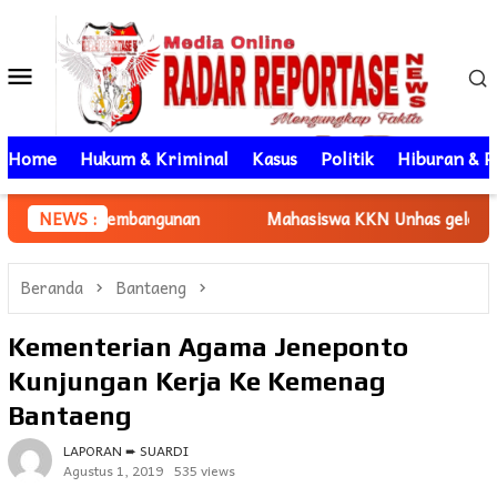
Loncat
ke
Menu
konten
Mobile
Home
Hukum & Kriminal
Kasus
Politik
Hiburan & P
angunan
NEWS :
Mahasiswa KKN Unhas gelombang 116 Dampingi 
Beranda
Bantaeng
Kementerian Agama Jeneponto
Kunjungan Kerja Ke Kemenag
Bantaeng
LAPORAN ➨ SUARDI
Agustus 1, 2019
535 views