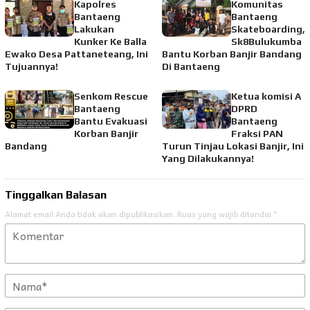
Kapolres
Komunitas
Bantaeng
Bantaeng
Lakukan
Skateboarding,
Kunker Ke Balla
Sk8Bulukumba
Ewako Desa Pattaneteang, Ini
Bantu Korban Banjir Bandang
Tujuannya!
Di Bantaeng
Senkom Rescue
Ketua komisi A
Bantaeng
DPRD
Bantu Evakuasi
Bantaeng
Korban Banjir
Fraksi PAN
Bandang
Turun Tinjau Lokasi Banjir, Ini
Yang Dilakukannya!
Tinggalkan Balasan
Alamat email Anda tidak akan dipublikasikan.
Ruas yang wajib ditandai
*