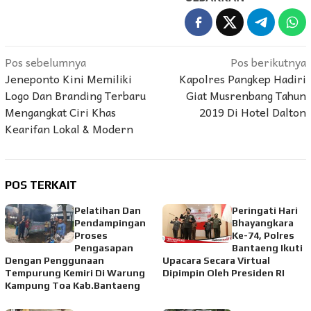
Navigasi
Pos sebelumnya
Pos berikutnya
Jeneponto Kini Memiliki
Kapolres Pangkep Hadiri
pos
Logo Dan Branding Terbaru
Giat Musrenbang Tahun
Mengangkat Ciri Khas
2019 Di Hotel Dalton
Kearifan Lokal & Modern
POS TERKAIT
Pelatihan Dan
Peringati Hari
Pendampingan
Bhayangkara
Proses
Ke-74, Polres
Pengasapan
Bantaeng Ikuti
Dengan Penggunaan
Upacara Secara Virtual
Tempurung Kemiri Di Warung
Dipimpin Oleh Presiden RI
Kampung Toa Kab.Bantaeng