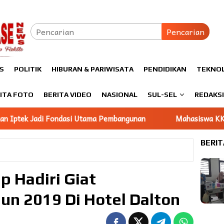
Pencarian
S
POLITIK
HIBURAN & PARIWISATA
PENDIDIKAN
TEKNO
ITA FOTO
BERITA VIDEO
NASIONAL
SUL-SEL
REDAKS
i Utama Pembangunan
Mahasiswa KKN Unhas gelombang 11
BERIT
p Hadiri Giat
n 2019 Di Hotel Dalton