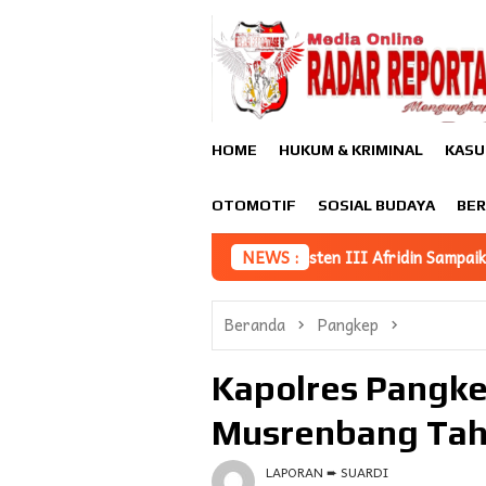
Loncat
ke
konten
HOME
HUKUM & KRIMINAL
KASU
OTOMOTIF
SOSIAL BUDAYA
BER
 Iptek Daerah, Asisten III Afridin Sampaikan Iptek Jadi Fondas
NEWS :
Beranda
Pangkep
Kapolres Pangke
Musrenbang Tahu
LAPORAN ➨ SUARDI