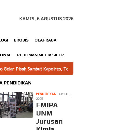
KAMIS, 6 AGUSTUS 2026
LOGI
EKOBIS
OLAHRAGA
IONAL
PEDOMAN MEDIA SIBER
es, Tongkat Estafet Kepemimpinan Resmi Beralih
Selingk
A PENDIDIKAN
PENDIDIKAN
Mei 16,
2025
FMIPA
UNM
Jurusan
Kimia