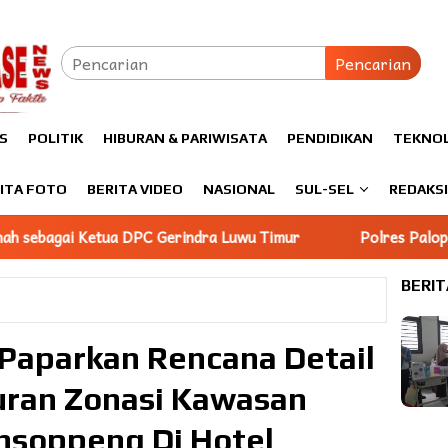
Pencarian
S
POLITIK
HIBURAN & PARIWISATA
PENDIDIKAN
TEKNO
ITA FOTO
BERITA VIDEO
NASIONAL
SUL-SEL
REDAKS
dra Luwu Timur
Polres Palopo Gelar Pisah Sambut Kapolr
BERIT
Paparkan Rencana Detail
uran Zonasi Kawasan
nsoppeng Di Hotel