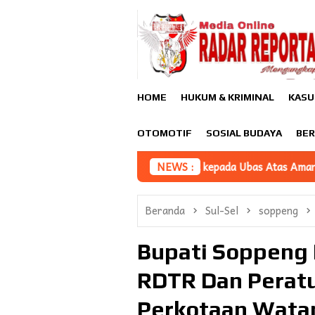
Loncat
ke
konten
HOME
HUKUM & KRIMINAL
KASU
OTOMOTIF
SOSIAL BUDAYA
BER
pkan Selamat kepada Ubas Atas Amanah sebagai Ketua DPC Gerin
NEWS :
Beranda
Sul-Sel
soppeng
Bupati Soppeng 
RDTR Dan Perat
Perkotaan Wata