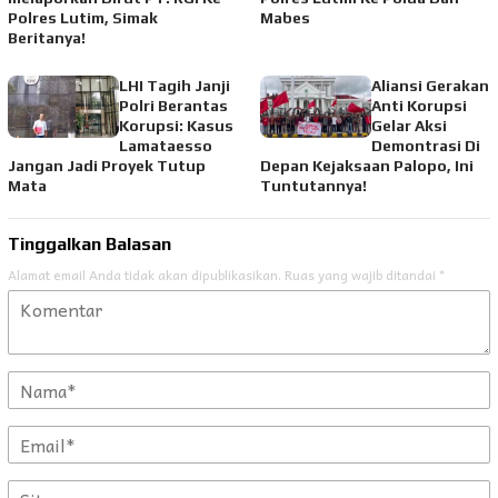
Polres Lutim, Simak
Mabes
Beritanya!
LHI Tagih Janji
Aliansi Gerakan
Polri Berantas
Anti Korupsi
Korupsi: Kasus
Gelar Aksi
Lamataesso
Demontrasi Di
Jangan Jadi Proyek Tutup
Depan Kejaksaan Palopo, Ini
Mata
Tuntutannya!
Tinggalkan Balasan
Alamat email Anda tidak akan dipublikasikan.
Ruas yang wajib ditandai
*