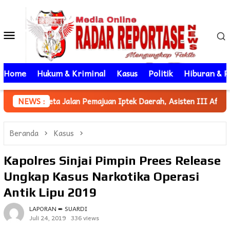
Loncat
ke
Menu
konten
Mobile
Home
Hukum & Kriminal
Kasus
Politik
Hiburan & P
an Pemajuan Iptek Daerah, Asisten III Afridin Sampaikan Iptek J
NEWS :
Beranda
Kasus
Kapolres Sinjai Pimpin Prees Release
Ungkap Kasus Narkotika Operasi
Antik Lipu 2019
LAPORAN ➨ SUARDI
Juli 24, 2019
336 views