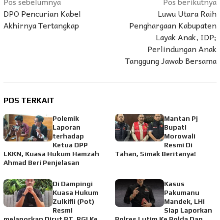
Navigasi
Pos sebelumnya
Pos berikutnya
DPO Pencurian Kabel
Luwu Utara Raih
pos
Akhirnya Tertangkap
Penghargaan Kabupaten
Layak Anak, IDP;
Perlindungan Anak
Tanggung Jawab Bersama
POS TERKAIT
Polemik
Mantan Pj
Laporan
Bupati
terhadap
Morowali
Ketua DPP
Resmi Di
LKKN, Kuasa Hukum Hamzah
Tahan, Simak Beritanya!
Ahmad Beri Penjelasan
Di Dampingi
Kasus
Kuasa Hukum
Pakumanu
Zulkifli (Pot)
Mandek, LHI
Resmi
Siap Laporkan
melaporkan Dirut PT. RGI Ke
Polres Lutim Ke Polda Dan