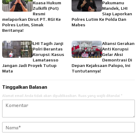
Kuasa Hukum
Pakumanu
Zulkifli (Pot)
Mandek, LHI
Resmi
Siap Laporkan
melaporkan Dirut PT. RGI Ke
Polres Lutim Ke Polda Dan
Polres Lutim, Simak
Mabes
Beritanya!
LHI Tagih Janji
Aliansi Gerakan
Polri Berantas
Anti Korupsi
Korupsi: Kasus
Gelar Aksi
Lamataesso
Demontrasi Di
Jangan Jadi Proyek Tutup
Depan Kejaksaan Palopo, Ini
Mata
Tuntutannya!
Tinggalkan Balasan
Alamat email Anda tidak akan dipublikasikan.
Ruas yang wajib ditandai
*