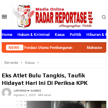
Loncat
ke
Menu
konten
Mobile
Home
Hukum & Kriminal
Kasus
Politik
Hiburan & P
asi Utama Pembangunan
NEWS :
Mahasiswa KKN Unhas gelombang 
Beranda
Kasus
Eks Atlet Bulu Tangkis, Taufik
Hidayat Hari Ini Di Periksa KPK
LAPORAN ➨ SUARDI
Agustus 1, 2019
484 views