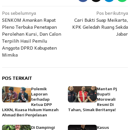
Navigasi
Pos sebelumnya
Pos berikutnya
SENKOM Amankan Rapat
Cari Bukti Suap Meikarta,
pos
Pleno Terbuka Penetapan
KPK Geledah Ruang Sekda
Perolehan Kursi, Dan Calon
Jabar
Terpilih Hasil Pemilu
Anggota DPRD Kabupaten
Mimika
POS TERKAIT
Polemik
Mantan Pj
Laporan
Bupati
terhadap
Morowali
Ketua DPP
Resmi Di
LKKN, Kuasa Hukum Hamzah
Tahan, Simak Beritanya!
Ahmad Beri Penjelasan
Di Dampingi
Kasus