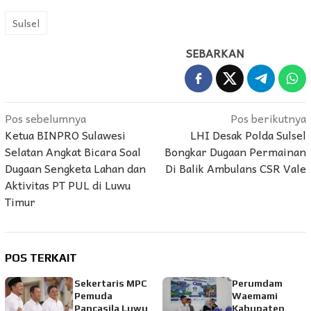
Sulsel
SEBARKAN
Navigasi
Pos sebelumnya
Pos berikutnya
Ketua BINPRO Sulawesi
LHI Desak Polda Sulsel
pos
Selatan Angkat Bicara Soal
Bongkar Dugaan Permainan
Dugaan Sengketa Lahan dan
Di Balik Ambulans CSR Vale
Aktivitas PT PUL di Luwu
Timur
POS TERKAIT
Sekertaris MPC
Perumdam
Pemuda
Waemami
Pancasila Luwu
Kabupaten