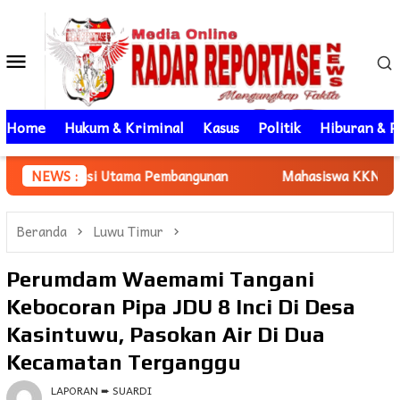
Loncat
ke
Menu
konten
Mobile
Home
Hukum & Kriminal
Kasus
Politik
Hiburan & P
ama Pembangunan
NEWS :
Mahasiswa KKN Unhas gelombang 116 Da
Beranda
Luwu Timur
Perumdam Waemami Tangani
Kebocoran Pipa JDU 8 Inci Di Desa
Kasintuwu, Pasokan Air Di Dua
Kecamatan Terganggu
LAPORAN ➨ SUARDI