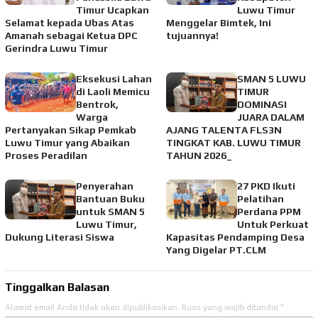
Timur Ucapkan
Luwu Timur
Selamat kepada Ubas Atas
Menggelar Bimtek, Ini
Amanah sebagai Ketua DPC
tujuannya!
Gerindra Luwu Timur
Eksekusi Lahan
SMAN 5 LUWU
di Laoli Memicu
TIMUR
Bentrok,
DOMINASI
Warga
JUARA DALAM
Pertanyakan Sikap Pemkab
AJANG TALENTA FLS3N
Luwu Timur yang Abaikan
TINGKAT KAB. LUWU TIMUR
Proses Peradilan
TAHUN 2026_
Penyerahan
27 PKD Ikuti
Bantuan Buku
Pelatihan
untuk SMAN 5
Perdana PPM
Luwu Timur,
Untuk Perkuat
Dukung Literasi Siswa
Kapasitas Pendamping Desa
Yang Digelar PT.CLM
Tinggalkan Balasan
Alamat email Anda tidak akan dipublikasikan.
Ruas yang wajib ditandai
*