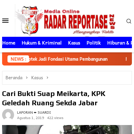
Loncat
ke
Menu
konten
Mobile
Home
Hukum & Kriminal
Kasus
Politik
Hiburan & P
 Jadi Fondasi Utama Pembangunan
NEWS :
Mahasiswa KKN Unhas g
Beranda
Kasus
Cari Bukti Suap Meikarta, KPK
Geledah Ruang Sekda Jabar
LAPORAN ➨ SUARDI
Agustus 1, 2019
422 views