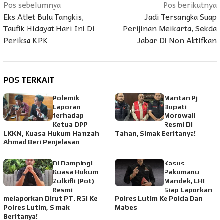
Navigasi
Pos sebelumnya
Pos berikutnya
Eks Atlet Bulu Tangkis,
Jadi Tersangka Suap
pos
Taufik Hidayat Hari Ini Di
Perijinan Meikarta, Sekda
Periksa KPK
Jabar Di Non Aktifkan
POS TERKAIT
Polemik
Mantan Pj
Laporan
Bupati
terhadap
Morowali
Ketua DPP
Resmi Di
LKKN, Kuasa Hukum Hamzah
Tahan, Simak Beritanya!
Ahmad Beri Penjelasan
Di Dampingi
Kasus
Kuasa Hukum
Pakumanu
Zulkifli (Pot)
Mandek, LHI
Resmi
Siap Laporkan
melaporkan Dirut PT. RGI Ke
Polres Lutim Ke Polda Dan
Polres Lutim, Simak
Mabes
Beritanya!