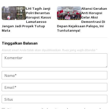
LHI Tagih Janji
Aliansi Gerakan
Polri Berantas
Anti Korupsi
Korupsi: Kasus
Gelar Aksi
Lamataesso
Demontrasi Di
Jangan Jadi Proyek Tutup
Depan Kejaksaan Palopo, Ini
Mata
Tuntutannya!
Tinggalkan Balasan
Alamat email Anda tidak akan dipublikasikan.
Ruas yang wajib ditandai
*