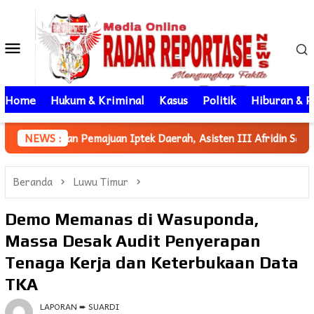
Loncat
ke
Menu
konten
Mobile
Home
Hukum & Kriminal
Kasus
Politik
Hiburan & P
n Iptek Daerah, Asisten III Afridin Sampaikan Iptek Jadi Fonda
NEWS :
Beranda
Luwu Timur
Demo Memanas di Wasuponda,
Massa Desak Audit Penyerapan
Tenaga Kerja dan Keterbukaan Data
TKA
LAPORAN ➨ SUARDI