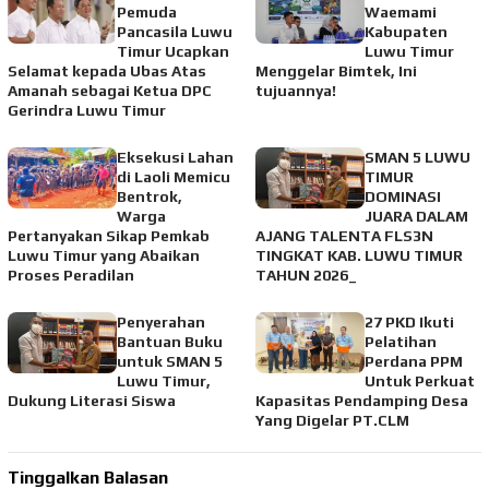
Pemuda
Waemami
Pancasila Luwu
Kabupaten
Timur Ucapkan
Luwu Timur
Selamat kepada Ubas Atas
Menggelar Bimtek, Ini
Amanah sebagai Ketua DPC
tujuannya!
Gerindra Luwu Timur
Eksekusi Lahan
SMAN 5 LUWU
di Laoli Memicu
TIMUR
Bentrok,
DOMINASI
Warga
JUARA DALAM
Pertanyakan Sikap Pemkab
AJANG TALENTA FLS3N
Luwu Timur yang Abaikan
TINGKAT KAB. LUWU TIMUR
Proses Peradilan
TAHUN 2026_
Penyerahan
27 PKD Ikuti
Bantuan Buku
Pelatihan
untuk SMAN 5
Perdana PPM
Luwu Timur,
Untuk Perkuat
Dukung Literasi Siswa
Kapasitas Pendamping Desa
Yang Digelar PT.CLM
Tinggalkan Balasan