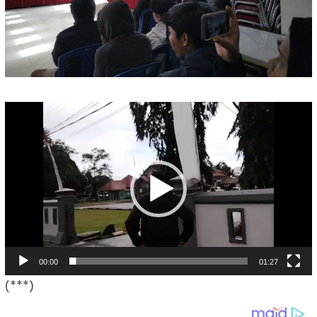
Pemutar
Video
00:00
01:27
(***)