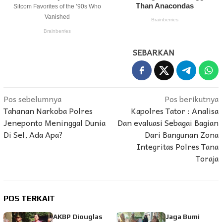
SEBARKAN
Navigasi
Pos sebelumnya
Pos berikutnya
Tahanan Narkoba Polres
Kapolres Tator : Analisa
pos
Jeneponto Meninggal Dunia
Dan evaluasi Sebagai Bagian
Di Sel, Ada Apa?
Dari Bangunan Zona
Integritas Polres Tana
Toraja
POS TERKAIT
AKBP Diouglas
Jaga Bumi