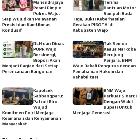
Mahendrajaya
Terima
Resmi Pimpin
Bantuan Motor
Polres Wajo,
Sampah Roda
Siap Wujudkan Pelayanan
Tiga, Bukti Keberhasilan
Presisi dan Kamtibmas
Gerakan PISOTA’ di
Kondusif
Kabupaten Wajo
DLH dan Dinas
Tak Semua
PUPR Wajo
Kasus Narkoba
Bersinergi,
Berujung
Biopori Akan
Penjara, BNM
Menjadi Bagian dari Setiap
Wajo Bekali Pengurus dengan
Perencanaan Bangunan
Pemahaman Hukum dan
Rehabilitasi
Kapolsek
BNM Wajo
Sabbangparu:
Perkuat Sinergi
Patroli Biru
Dengan Wakil
Wujud
Bupati Untuk
Komitmen Polri Menjaga
Menjaga Generasi
Keamanan dan Kenyamanan
Masyarakat