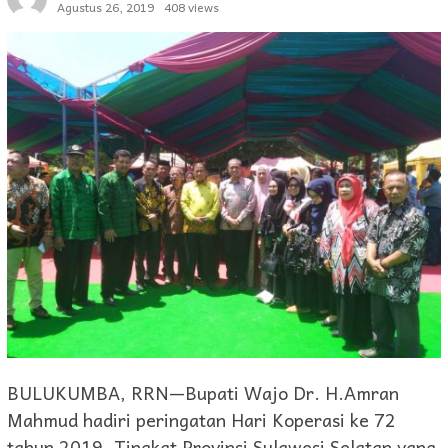
Agustus 26, 2019
408 views
BULUKUMBA, RRN—Bupati Wajo Dr. H.Amran
Mahmud hadiri peringatan Hari Koperasi ke 72
tahun 2019, Tingkat Provinsi Sulawesi Selatan yang