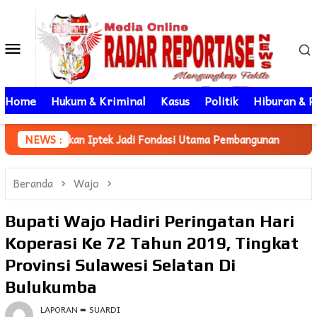
Loncat
ke
Menu
konten
Mobile
Home
Hukum & Kriminal
Kasus
Politik
Hiburan & P
adi Fondasi Utama Pembangunan
NEWS :
Mahasiswa KKN Unhas gel
Beranda
Wajo
Bupati Wajo Hadiri Peringatan Hari
Koperasi Ke 72 Tahun 2019, Tingkat
Provinsi Sulawesi Selatan Di
Bulukumba
LAPORAN ➨ SUARDI