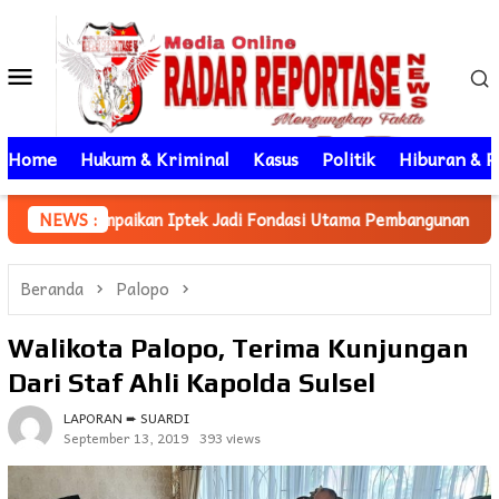
Loncat
ke
Menu
konten
Mobile
Home
Hukum & Kriminal
Kasus
Politik
Hiburan & P
n Sampaikan Iptek Jadi Fondasi Utama Pembangunan
NEWS :
Mahasi
Beranda
Palopo
Walikota Palopo, Terima Kunjungan
Dari Staf Ahli Kapolda Sulsel
LAPORAN ➨ SUARDI
September 13, 2019
393 views