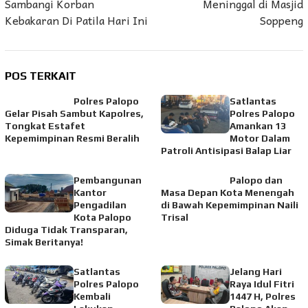
Sambangi Korban
Meninggal di Masjid
Kebakaran Di Patila Hari Ini
Soppeng
POS TERKAIT
Polres Palopo
Satlantas
Gelar Pisah Sambut Kapolres,
Polres Palopo
Tongkat Estafet
Amankan 13
Kepemimpinan Resmi Beralih
Motor Dalam
Patroli Antisipasi Balap Liar
Pembangunan
Palopo dan
Kantor
Masa Depan Kota Menengah
Pengadilan
di Bawah Kepemimpinan Naili
Kota Palopo
Trisal
Diduga Tidak Transparan,
Simak Beritanya!
Satlantas
Jelang Hari
Polres Palopo
Raya Idul Fitri
Kembali
1447 H, Polres