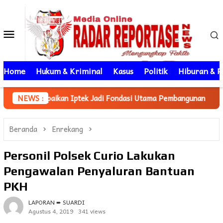
Loncat
ke
Menu
konten
Mobile
Home
Hukum & Kriminal
Kasus
Politik
Hiburan & P
an Iptek Jadi Fondasi Utama Pembangunan
NEWS :
Mahasiswa KKN 
Beranda
Enrekang
Personil Polsek Curio Lakukan
Pengawalan Penyaluran Bantuan
PKH
LAPORAN ➨ SUARDI
Agustus 4, 2019
341 views