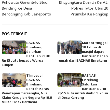
Puhowato Gorontalo Studi
Bhayangkara Daerah Ke VI,
Banding Ke Desa
Polres Tator Utus 20
Beroanging Kab.Jeneponto
Pramuka Ke Pangkep
POS TERKAIT
BAZNAS
Marbot tinggal
Enrekang
18 tahun di
Salurkan
masjid dapat
Bantuan RLHB
bantuan bedah
Rp15 Juta kepada Warga
rumah dari BAZNAS Enrekang
Lunjen
Tim Legal
BAZNAS
BAZNAS
Enrekang
Enrekang
Salurkan
Bantah Keras
Bantuan RLHB
Penetapan Tersangka, Nilai
Rp15 Juta untuk Ambo Siknun
Klaim Kerugian Negara Rp16,6
di Desa Karrang
Miliar Tidak Berdasar