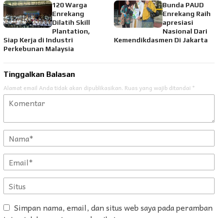
120 Warga
Bunda PAUD
Enrekang
Enrekang Raih
Dilatih Skill
apresiasi
Plantation,
Nasional Dari
Siap Kerja di Industri
Kemendikdasmen Di Jakarta
Perkebunan Malaysia
Tinggalkan Balasan
Alamat email Anda tidak akan dipublikasikan.
Ruas yang wajib ditandai
*
Simpan nama, email, dan situs web saya pada peramban