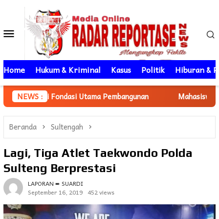
Loncat
ke
Menu
konten
Mobile
Home
Hukum & Kriminal
Kasus
Politik
Hiburan & P
ek Jadi Fondasi Utama Pembangunan
NEWS :
Mahasiswa KKN Unhas
Beranda
Sultengah
Lagi, Tiga Atlet Taekwondo Polda
Sulteng Berprestasi
LAPORAN ➨ SUARDI
September 16, 2019
452 views