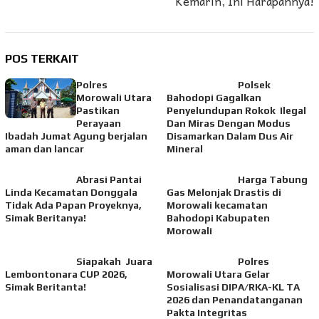
Kemarin, Ini Harapannya!
POS TERKAIT
Polres
Polsek
Morowali Utara
Bahodopi Gagalkan
Pastikan
Penyelundupan Rokok Ilegal
Perayaan
Dan Miras Dengan Modus
Ibadah Jumat Agung berjalan
Disamarkan Dalam Dus Air
aman dan lancar
Mineral
Abrasi Pantai
Harga Tabung
Linda Kecamatan Donggala
Gas Melonjak Drastis di
Tidak Ada Papan Proyeknya,
Morowali kecamatan
Simak Beritanya!
Bahodopi Kabupaten
Morowali
Siapakah Juara
Polres
Lembontonara CUP 2026,
Morowali Utara Gelar
Simak Beritanta!
Sosialisasi DIPA/RKA-KL TA
2026 dan Penandatanganan
Pakta Integritas