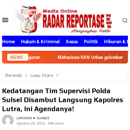
Loncat
ke
Menu
konten
Mobile
Home
Hukum & Kriminal
Kasus
Politik
Hiburan & P
embangunan
NEWS :
Mahasiswa KKN Unhas gelombang 116 Damping
Beranda
Luwu Utara
Kedatangan Tim Supervisi Polda
Sulsel Disambut Langsung Kapolres
Lutra, Ini Agendanya!
LAPORAN ➨ SUARDI
Agustus 28, 2019
308 views