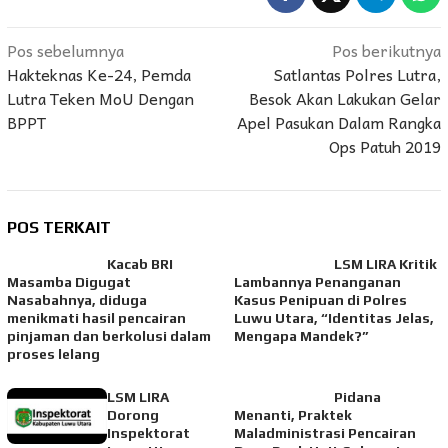
Navigasi
Pos sebelumnya
Pos berikutnya
Hakteknas Ke-24, Pemda
Satlantas Polres Lutra,
pos
Lutra Teken MoU Dengan
Besok Akan Lakukan Gelar
BPPT
Apel Pasukan Dalam Rangka
Ops Patuh 2019
POS TERKAIT
Kacab BRI
LSM LIRA Kritik
Masamba Digugat
Lambannya Penanganan
Nasabahnya, diduga
Kasus Penipuan di Polres
menikmati hasil pencairan
Luwu Utara, “Identitas Jelas,
pinjaman dan berkolusi dalam
Mengapa Mandek?”
proses lelang
LSM LIRA
Pidana
Dorong
Menanti, Praktek
Inspektorat
Maladministrasi Pencairan