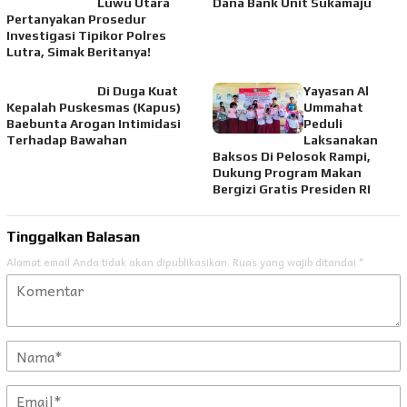
Luwu Utara
Dana Bank Unit Sukamaju
Pertanyakan Prosedur
Investigasi Tipikor Polres
Lutra, Simak Beritanya!
Di Duga Kuat
Yayasan Al
Kepalah Puskesmas (Kapus)
Ummahat
Baebunta Arogan Intimidasi
Peduli
Terhadap Bawahan
Laksanakan
Baksos Di Pelosok Rampi,
Dukung Program Makan
Bergizi Gratis Presiden RI
Tinggalkan Balasan
Alamat email Anda tidak akan dipublikasikan.
Ruas yang wajib ditandai
*