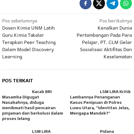
Navigasi
Pos sebelumnya
Pos berikutnya
Dosen Kimia UNM Latih
Kenalkan Dunia
pos
Guru Kimia Takalar
Pertambangan Pada Para
Terapkan Peer Teaching
Pelajar, PT. CLM Gelar
Dalam Model Discovery
Sosialisasi Aktifitas Dan
Learning
Keselamatan
POS TERKAIT
Kacab BRI
LSM LIRA Kritik
Masamba Digugat
Lambannya Penanganan
Nasabahnya, diduga
Kasus Penipuan di Polres
menikmati hasil pencairan
Luwu Utara, “Identitas Jelas,
pinjaman dan berkolusi dalam
Mengapa Mandek?”
proses lelang
LSM LIRA
Pidana