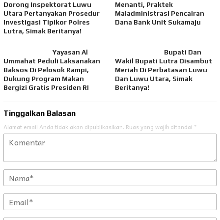
Dorong Inspektorat Luwu
Menanti, Praktek
Utara Pertanyakan Prosedur
Maladministrasi Pencairan
Investigasi Tipikor Polres
Dana Bank Unit Sukamaju
Lutra, Simak Beritanya!
Yayasan Al
Bupati Dan
Ummahat Peduli Laksanakan
Wakil Bupati Lutra Disambut
Baksos Di Pelosok Rampi,
Meriah Di Perbatasan Luwu
Dukung Program Makan
Dan Luwu Utara, Simak
Bergizi Gratis Presiden RI
Beritanya!
Tinggalkan Balasan
Alamat email Anda tidak akan dipublikasikan.
Ruas yang wajib ditandai
*