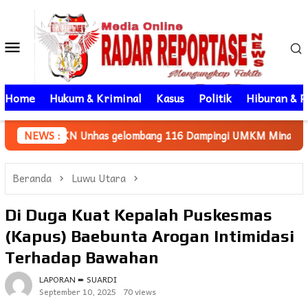
Loncat
ke
Menu
konten
Mobile
Home
Hukum & Kriminal
Kasus
Politik
Hiburan & P
 KKN Unhas gelombang 116 Dampingi UMKM Minasatene Bangun O
NEWS :
Beranda
Luwu Utara
Di Duga Kuat Kepalah Puskesmas
(Kapus) Baebunta Arogan Intimidasi
Terhadap Bawahan
LAPORAN ➨ SUARDI
September 10, 2025
70 views