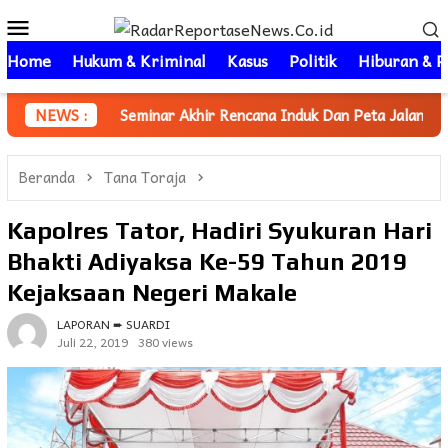
Loncat
Menu
ke
Mobile
konten
Home
Hukum & Kriminal
Kasus
Politik
Hiburan & P
Seminar Akhir Rencana Induk Dan Peta Jalan Pemajuan Iptek D
NEWS :
Beranda
Tana Toraja
Kapolres Tator, Hadiri Syukuran Hari
Bhakti Adiyaksa Ke-59 Tahun 2019
Kejaksaan Negeri Makale
LAPORAN ➨ SUARDI
Juli 22, 2019
380 views