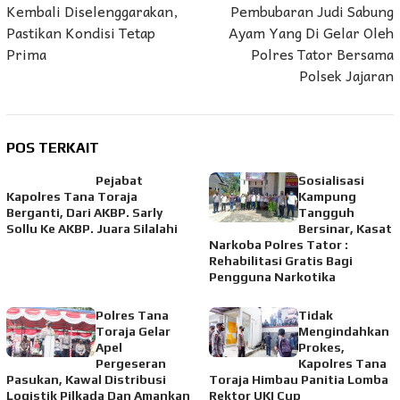
Kembali Diselenggarakan,
Pembubaran Judi Sabung
Pastikan Kondisi Tetap
Ayam Yang Di Gelar Oleh
Prima
Polres Tator Bersama
Polsek Jajaran
POS TERKAIT
Pejabat
Sosialisasi
Kapolres Tana Toraja
Kampung
Berganti, Dari AKBP. Sarly
Tangguh
Sollu Ke AKBP. Juara Silalahi
Bersinar, Kasat
Narkoba Polres Tator :
Rehabilitasi Gratis Bagi
Pengguna Narkotika
Polres Tana
Tidak
Toraja Gelar
Mengindahkan
Apel
Prokes,
Pergeseran
Kapolres Tana
Pasukan, Kawal Distribusi
Toraja Himbau Panitia Lomba
Logistik Pilkada Dan Amankan
Rektor UKI Cup