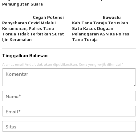
Pemungutan Suara
Cegah Potensi
Bawaslu
Penyebaran Covid Melalui
Kab.Tana Toraja Teruskan
Kerumunan, Polres Tana
Satu Kasus Dugaan
Toraja Tidak Terbitkan Surat
Pelanggaran ASN Ke Polres
Ijin Keramaian
Tana Toraja
Tinggalkan Balasan
Alamat email Anda tidak akan dipublikasikan.
Ruas yang wajib ditandai
*