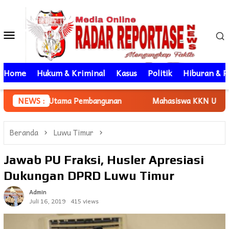
Loncat
ke
Menu
konten
Mobile
Home
Hukum & Kriminal
Kasus
Politik
Hiburan & P
Utama Pembangunan
NEWS :
Mahasiswa KKN Unhas gelombang 116 D
Beranda
Luwu Timur
Jawab PU Fraksi, Husler Apresiasi
Dukungan DPRD Luwu Timur
Admin
Juli 16, 2019
415 views