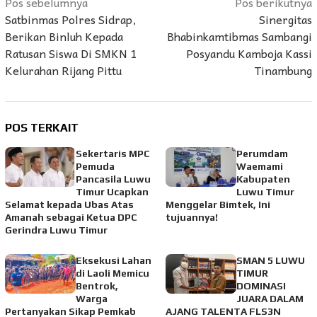
Navigasi
Pos sebelumnya
Pos berikutnya
Satbinmas Polres Sidrap,
Sinergitas
pos
Berikan Binluh Kepada
Bhabinkamtibmas Sambangi
Ratusan Siswa Di SMKN 1
Posyandu Kamboja Kassi
Kelurahan Rijang Pittu
Tinambung
POS TERKAIT
Sekertaris MPC
Perumdam
Pemuda
Waemami
Pancasila Luwu
Kabupaten
Timur Ucapkan
Luwu Timur
Selamat kepada Ubas Atas
Menggelar Bimtek, Ini
Amanah sebagai Ketua DPC
tujuannya!
Gerindra Luwu Timur
Eksekusi Lahan
SMAN 5 LUWU
di Laoli Memicu
TIMUR
Bentrok,
DOMINASI
Warga
JUARA DALAM
Pertanyakan Sikap Pemkab
AJANG TALENTA FLS3N