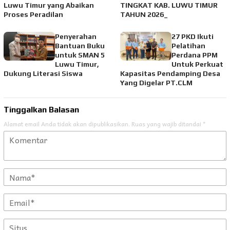
Luwu Timur yang Abaikan
TINGKAT KAB. LUWU TIMUR
Proses Peradilan
TAHUN 2026_
Penyerahan
27 PKD Ikuti
Bantuan Buku
Pelatihan
untuk SMAN 5
Perdana PPM
Luwu Timur,
Untuk Perkuat
Dukung Literasi Siswa
Kapasitas Pendamping Desa
Yang Digelar PT.CLM
Tinggalkan Balasan
Alamat email Anda tidak akan dipublikasikan.
Ruas yang wajib ditandai
*