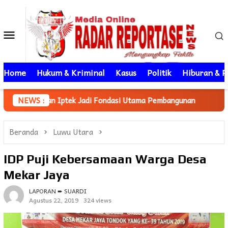
Loncat
ke
Menu
konten
Mobile
Home
Hukum & Kriminal
Kasus
Politik
Hiburan & P
Iptek Jadi Fondasi Utama Pembangunan
NEWS :
Mahasiswa KKN Unh
Beranda
Luwu Utara
IDP Puji Kebersamaan Warga Desa
Mekar Jaya
LAPORAN ➨ SUARDI
Agustus 22, 2019
324 views