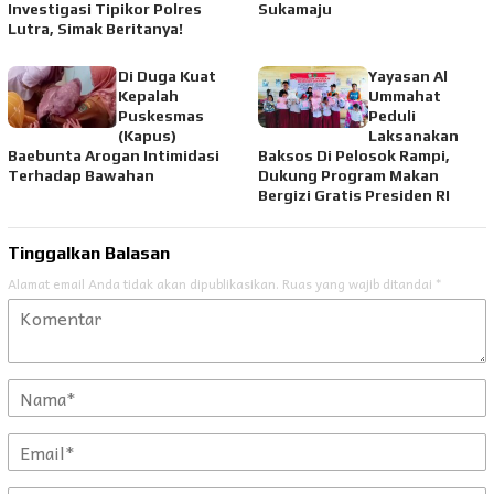
Investigasi Tipikor Polres
Sukamaju
Lutra, Simak Beritanya!
Di Duga Kuat
Yayasan Al
Kepalah
Ummahat
Puskesmas
Peduli
(Kapus)
Laksanakan
Baebunta Arogan Intimidasi
Baksos Di Pelosok Rampi,
Terhadap Bawahan
Dukung Program Makan
Bergizi Gratis Presiden RI
Tinggalkan Balasan
Alamat email Anda tidak akan dipublikasikan.
Ruas yang wajib ditandai
*