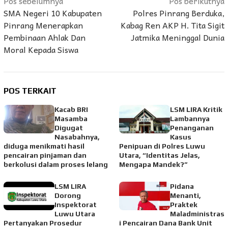
Navigasi
Pos sebelumnya
Pos berikutnya
SMA Negeri 10 Kabupaten
Polres Pinrang Berduka,
pos
Pinrang Menerapkan
Kabag Ren AKP H. Tita Sigit
Pembinaan Ahlak Dan
Jatmika Meninggal Dunia
Moral Kepada Siswa
POS TERKAIT
Kacab BRI
LSM LIRA Kritik
Masamba
Lambannya
Digugat
Penanganan
Nasabahnya,
Kasus
diduga menikmati hasil
Penipuan di Polres Luwu
pencairan pinjaman dan
Utara, “Identitas Jelas,
berkolusi dalam proses lelang
Mengapa Mandek?”
LSM LIRA
Pidana
Dorong
Menanti,
Inspektorat
Praktek
Luwu Utara
Maladministras
Pertanyakan Prosedur
i Pencairan Dana Bank Unit