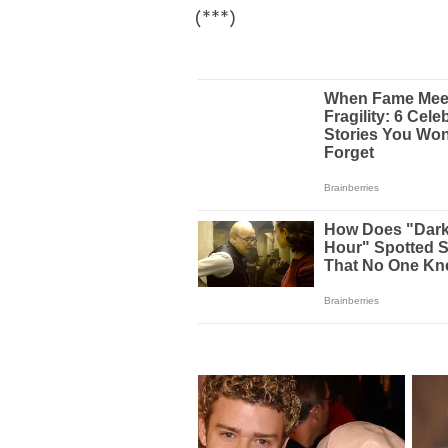
(***)