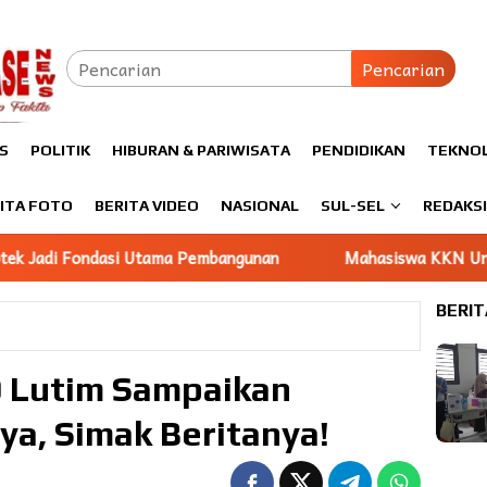
Pencarian
S
POLITIK
HIBURAN & PARIWISATA
PENDIDIKAN
TEKNO
ITA FOTO
BERITA VIDEO
NASIONAL
SUL-SEL
REDAKS
mbangunan
Mahasiswa KKN Unhas gelombang 116 Damping
BERIT
 Lutim Sampaikan
ya, Simak Beritanya!