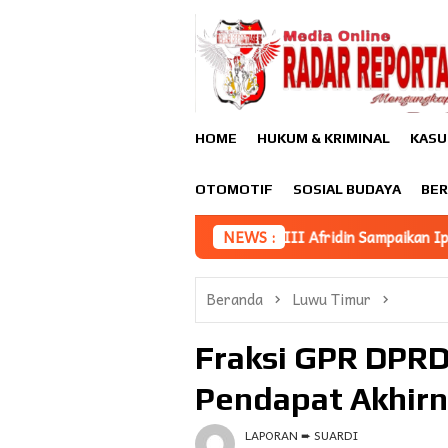
Loncat
ke
konten
HOME
HUKUM & KRIMINAL
KASU
OTOMOTIF
SOSIAL BUDAYA
BER
erah, Asisten III Afridin Sampaikan Iptek Jadi Fondasi Utama Pe
NEWS :
Beranda
Luwu Timur
Fraksi GPR DPRD
Pendapat Akhirn
LAPORAN ➨ SUARDI