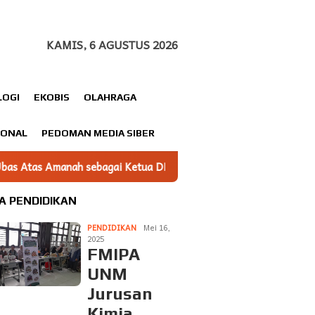
KAMIS, 6 AGUSTUS 2026
LOGI
EKOBIS
OLAHRAGA
IONAL
PEDOMAN MEDIA SIBER
i Ketua DPC Gerindra Luwu Timur
Polres Palopo Gelar P
A PENDIDIKAN
PENDIDIKAN
Mei 16,
2025
FMIPA
UNM
Jurusan
Kimia