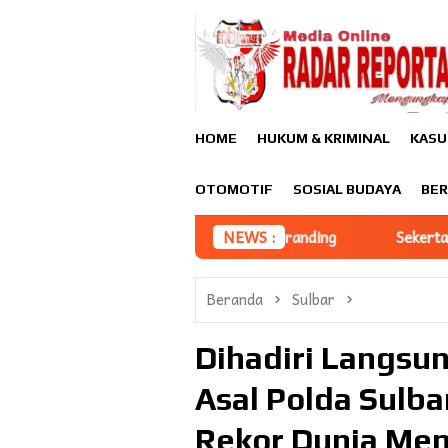
Loncat
ke
konten
HOME
HUKUM & KRIMINAL
KASU
OTOMOTIF
SOSIAL BUDAYA
BER
roduk Melalui Branding
NEWS :
Sekertaris MPC Pemuda Pancasi
Beranda
Sulbar
Dihadiri Langsu
Asal Polda Sulb
Rekor Dunia Me