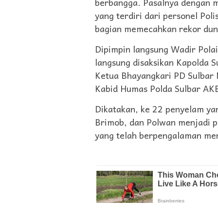
berbangga. Pasalnya dengan m
yang terdiri dari personel Poli
bagian memecahkan rekor duni
Dipimpin langsung Wadir Polai
langsung disaksikan Kapolda S
Ketua Bhayangkari PD Sulbar N
Kabid Humas Polda Sulbar AKB
Dikatakan, ke 22 penyelam yang 
Brimob, dan Polwan menjadi pe
yang telah berpengalaman men