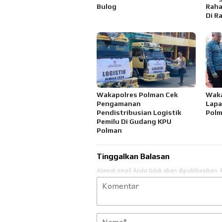
Bulog
Raha
Di R
Wakapolres Polman Cek
Waka
Pengamanan
Lapa
Pendistribusian Logistik
Pol
Pemilu Di Gudang KPU
Polman
Tinggalkan Balasan
Alamat email Anda tidak akan dipublikasikan.