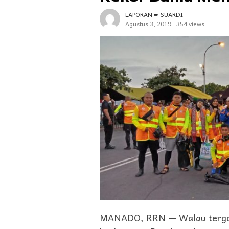
LAPORAN ➨ SUARDI
Agustus 3, 2019
354 views
MANADO, RRN — Walau tergolo