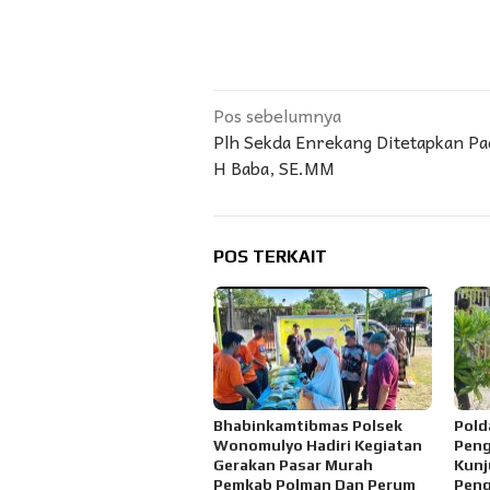
Navigasi
Pos sebelumnya
Plh Sekda Enrekang Ditetapkan Pa
pos
H Baba, SE.MM
POS TERKAIT
Bhabinkamtibmas Polsek
Pold
Wonomulyo Hadiri Kegiatan
Pen
Gerakan Pasar Murah
Kunj
Pemkab Polman Dan Perum
Peng