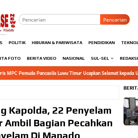
Pencarian
S
POLITIK
HIBURAN & PARIWISATA
PENDIDIKAN
TEKNO
ITA FOTO
BERITA VIDEO
NASIONAL
SUL-SEL
REDAKS
la Luwu Timur Ucapkan Selamat kepada Ubas Atas Amanah sebaga
BERIT
ng Kapolda, 22 Penyelam
ar Ambil Bagian Pecahkan
nyelam Di Manado