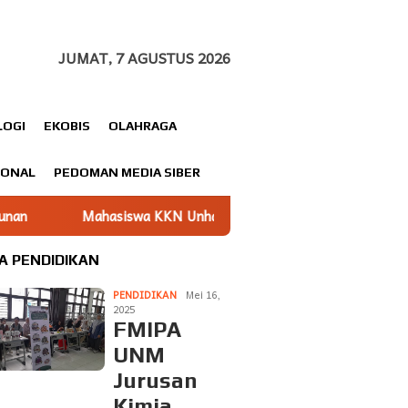
JUMAT, 7 AGUSTUS 2026
LOGI
EKOBIS
OLAHRAGA
IONAL
PEDOMAN MEDIA SIBER
Unhas gelombang 116 Dampingi UMKM Minasatene Bangun Odenti
A PENDIDIKAN
PENDIDIKAN
Mei 16,
2025
FMIPA
UNM
Jurusan
Kimia