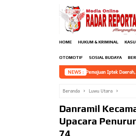
Loncat
ke
konten
HOME
HUKUM & KRIMINAL
KASU
OTOMOTIF
SOSIAL BUDAYA
BER
 Peta Jalan Pemajuan Iptek Daerah, Asisten III Afridin Sampaik
NEWS :
Beranda
Luwu Utara
Danramil Kecama
Upacara Penurun
74