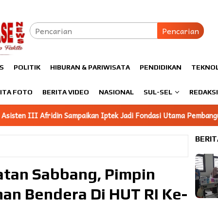
Pencarian
S
POLITIK
HIBURAN & PARIWISATA
PENDIDIKAN
TEKNO
ITA FOTO
BERITA VIDEO
NASIONAL
SUL-SEL
REDAKS
an Iptek Jadi Fondasi Utama Pembangunan
Mahasiswa KKN 
BERIT
tan Sabbang, Pimpin
an Bendera Di HUT RI Ke-