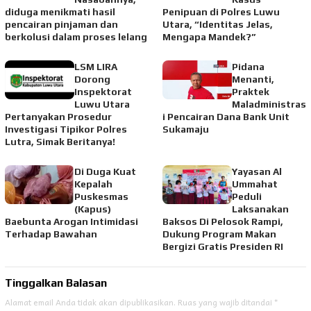
diduga menikmati hasil
Penipuan di Polres Luwu
pencairan pinjaman dan
Utara, “Identitas Jelas,
berkolusi dalam proses lelang
Mengapa Mandek?”
LSM LIRA
Pidana
Dorong
Menanti,
Inspektorat
Praktek
Luwu Utara
Maladministras
Pertanyakan Prosedur
i Pencairan Dana Bank Unit
Investigasi Tipikor Polres
Sukamaju
Lutra, Simak Beritanya!
Di Duga Kuat
Yayasan Al
Kepalah
Ummahat
Puskesmas
Peduli
(Kapus)
Laksanakan
Baebunta Arogan Intimidasi
Baksos Di Pelosok Rampi,
Terhadap Bawahan
Dukung Program Makan
Bergizi Gratis Presiden RI
Tinggalkan Balasan
Alamat email Anda tidak akan dipublikasikan.
Ruas yang wajib ditandai
*