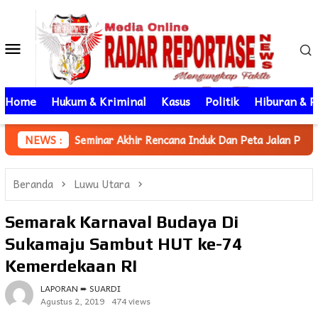
Loncat
ke
Menu
konten
Mobile
Home
Hukum & Kriminal
Kasus
Politik
Hiburan & P
nar Akhir Rencana Induk Dan Peta Jalan Pemajuan Iptek Daerah, 
NEWS :
Beranda
Luwu Utara
Semarak Karnaval Budaya Di
Sukamaju Sambut HUT ke-74
Kemerdekaan RI
LAPORAN ➨ SUARDI
Agustus 2, 2019
474 views