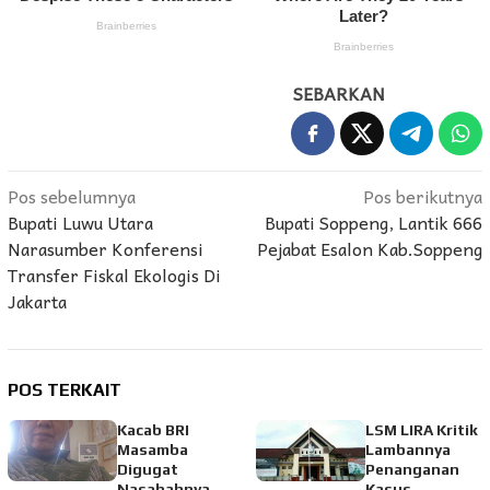
SEBARKAN
Navigasi
Pos sebelumnya
Pos berikutnya
Bupati Luwu Utara
Bupati Soppeng, Lantik 666
pos
Narasumber Konferensi
Pejabat Esalon Kab.Soppeng
Transfer Fiskal Ekologis Di
Jakarta
POS TERKAIT
Kacab BRI
LSM LIRA Kritik
Masamba
Lambannya
Digugat
Penanganan
Nasabahnya,
Kasus