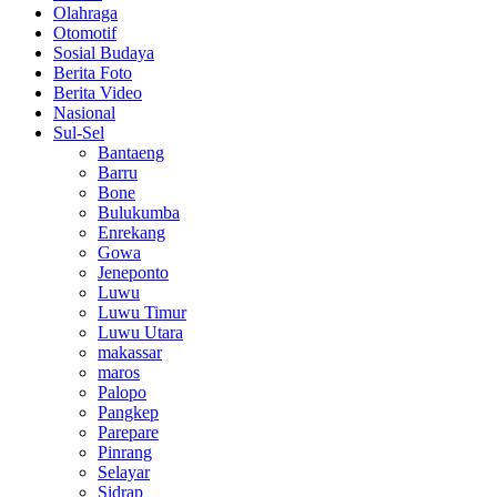
Olahraga
Otomotif
Sosial Budaya
Berita Foto
Berita Video
Nasional
Sul-Sel
Bantaeng
Barru
Bone
Bulukumba
Enrekang
Gowa
Jeneponto
Luwu
Luwu Timur
Luwu Utara
makassar
maros
Palopo
Pangkep
Parepare
Pinrang
Selayar
Sidrap