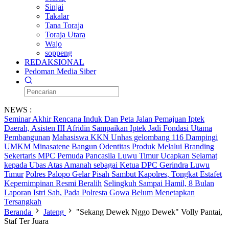
Sinjai
Takalar
Tana Toraja
Toraja Utara
Wajo
soppeng
REDAKSIONAL
Pedoman Media Siber
NEWS :
Seminar Akhir Rencana Induk Dan Peta Jalan Pemajuan Iptek
Daerah, Asisten III Afridin Sampaikan Iptek Jadi Fondasi Utama
Pembangunan
Mahasiswa KKN Unhas gelombang 116 Dampingi
UMKM Minasatene Bangun Odentitas Produk Melalui Branding
Sekertaris MPC Pemuda Pancasila Luwu Timur Ucapkan Selamat
kepada Ubas Atas Amanah sebagai Ketua DPC Gerindra Luwu
Timur
Polres Palopo Gelar Pisah Sambut Kapolres, Tongkat Estafet
Kepemimpinan Resmi Beralih
Selingkuh Sampai Hamil, 8 Bulan
Laporan Istri Sah, Pada Polresta Gowa Belum Menetapkan
Tersangkah
Beranda
Jateng
"Sekang Dewek Nggo Dewek" Volly Pantai,
Staf Ter Juara