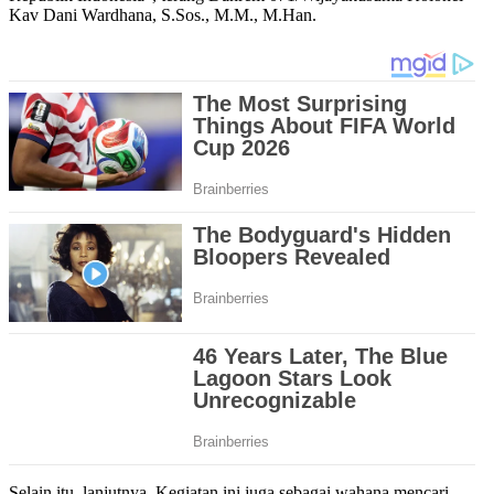
Kav Dani Wardhana, S.Sos., M.M., M.Han.
Selain itu, lanjutnya. Kegiatan ini juga sebagai wahana mencari