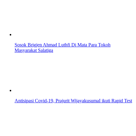
Sosok Brigjen Ahmad Luthfi Di Mata Para Tokoh
Masyarakat Salatiga
Antisipasi Covid-19, Prajurit WijayakusumaI ikuti Rapid Test