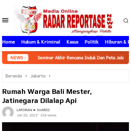
Loncat
ke
Menu
konten
Mobile
Home
Hukum & Kriminal
Kasus
Politik
Hiburan & P
Seminar Akhir Rencana Induk Dan Peta Jalan Pemajuan Iptek Dae
NEWS :
Beranda
Jakarta
Rumah Warga Bali Mester,
Jatinegara Dilalap Api
LAPORAN ➨ SUARDI
Juli 20, 2019
326 views