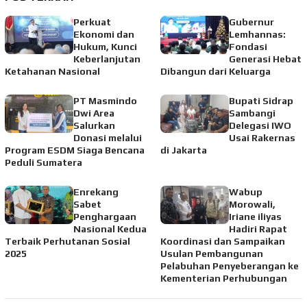
Perkuat
Gubernur
Ekonomi dan
Lemhannas:
Hukum, Kunci
Fondasi
Keberlanjutan
Generasi Hebat
Ketahanan Nasional
Dibangun dari Keluarga
PT Masmindo
Bupati Sidrap
Dwi Area
Sambangi
Salurkan
Delegasi IWO
Donasi melalui
Usai Rakernas
Program ESDM Siaga Bencana
di Jakarta
Peduli Sumatera
Enrekang
Wabup
Sabet
Morowali,
Penghargaan
Iriane iliyas
Nasional Kedua
Hadiri Rapat
Terbaik Perhutanan Sosial
Koordinasi dan Sampaikan
2025
Usulan Pembangunan
Pelabuhan Penyeberangan ke
Kementerian Perhubungan