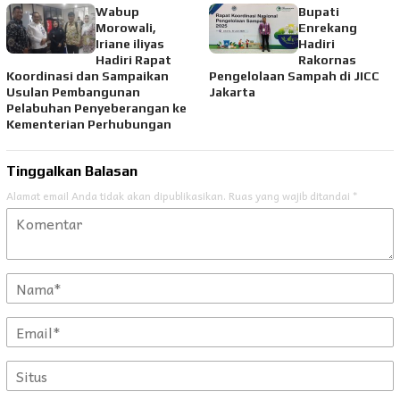
Wabup
Bupati
Morowali,
Enrekang
Iriane iliyas
Hadiri
Hadiri Rapat
Rakornas
Koordinasi dan Sampaikan
Pengelolaan Sampah di JICC
Usulan Pembangunan
Jakarta
Pelabuhan Penyeberangan ke
Kementerian Perhubungan
Tinggalkan Balasan
Alamat email Anda tidak akan dipublikasikan.
Ruas yang wajib ditandai
*