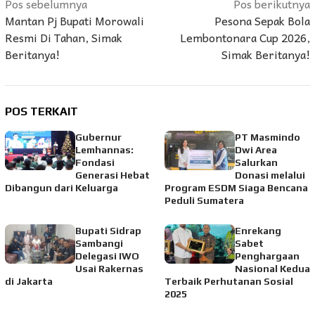
Navigasi
Pos sebelumnya
Pos berikutnya
Mantan Pj Bupati Morowali
Pesona Sepak Bola
pos
Resmi Di Tahan, Simak
Lembontonara Cup 2026,
Beritanya!
Simak Beritanya!
POS TERKAIT
Gubernur
PT Masmindo
Lemhannas:
Dwi Area
Fondasi
Salurkan
Generasi Hebat
Donasi melalui
Dibangun dari Keluarga
Program ESDM Siaga Bencana
Peduli Sumatera
Bupati Sidrap
Enrekang
Sambangi
Sabet
Delegasi IWO
Penghargaan
Usai Rakernas
Nasional Kedua
di Jakarta
Terbaik Perhutanan Sosial
2025