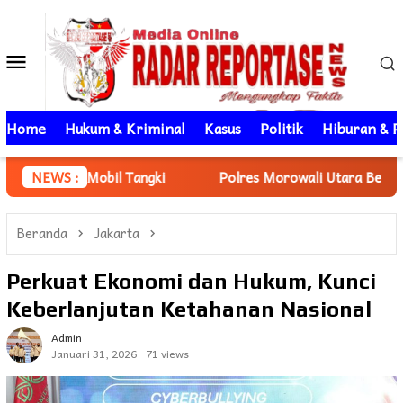
Loncat
ke
Menu
konten
Mobile
Home
Hukum & Kriminal
Kasus
Politik
Hiburan & P
l Tangki
NEWS :
Polres Morowali Utara Berhasil Menangkap Pela
Beranda
Jakarta
Perkuat Ekonomi dan Hukum, Kunci
Keberlanjutan Ketahanan Nasional
Admin
Januari 31, 2026
71 views