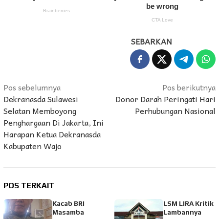
SEBARKAN
Navigasi
Pos sebelumnya
Pos berikutnya
Dekranasda Sulawesi
Donor Darah Peringati Hari
pos
Selatan Memboyong
Perhubungan Nasional
Penghargaan Di Jakarta, Ini
Harapan Ketua Dekranasda
Kabupaten Wajo
POS TERKAIT
Kacab BRI
LSM LIRA Kritik
Masamba
Lambannya