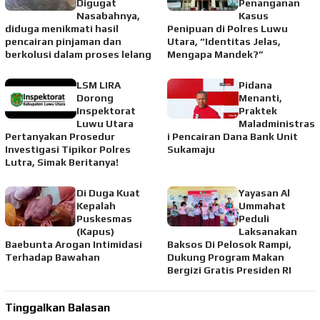
Digugat
Penanganan
Nasabahnya,
Kasus
diduga menikmati hasil
Penipuan di Polres Luwu
pencairan pinjaman dan
Utara, “Identitas Jelas,
berkolusi dalam proses lelang
Mengapa Mandek?”
LSM LIRA
Pidana
Dorong
Menanti,
Inspektorat
Praktek
Luwu Utara
Maladministras
Pertanyakan Prosedur
i Pencairan Dana Bank Unit
Investigasi Tipikor Polres
Sukamaju
Lutra, Simak Beritanya!
Di Duga Kuat
Yayasan Al
Kepalah
Ummahat
Puskesmas
Peduli
(Kapus)
Laksanakan
Baebunta Arogan Intimidasi
Baksos Di Pelosok Rampi,
Terhadap Bawahan
Dukung Program Makan
Bergizi Gratis Presiden RI
Tinggalkan Balasan