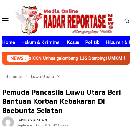
Loncat
ke
Menu
konten
Mobile
Home
Hukum & Kriminal
Kasus
Politik
Hiburan & P
nhas gelombang 116 Dampingi UMKM Minasatene Bangun Odentit
NEWS :
Beranda
Luwu Utara
Pemuda Pancasila Luwu Utara Beri
Bantuan Korban Kebakaran Di
Baebunta Selatan
LAPORAN ➨ SUARDI
September 17, 2019
403 views