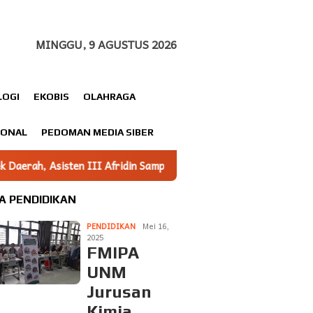
MINGGU, 9 AGUSTUS 2026
LOGI
EKOBIS
OLAHRAGA
IONAL
PEDOMAN MEDIA SIBER
in Sampaikan Iptek Jadi Fondasi Utama Pembangunan
Maha
A PENDIDIKAN
PENDIDIKAN
Mei 16,
2025
FMIPA
UNM
Jurusan
Kimia