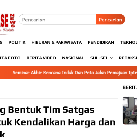
Pencarian
S
POLITIK
HIBURAN & PARIWISATA
PENDIDIKAN
TEKNO
ITA FOTO
BERITA VIDEO
NASIONAL
SUL-SEL
REDAKS
a Induk Dan Peta Jalan Pemajuan Iptek Daerah, Asisten III Afrid
BERIT
g Bentuk Tim Satgas
uk Kendalikan Harga dan
k