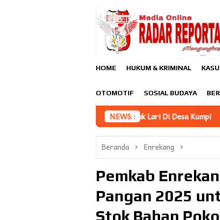
Loncat
ke
konten
HOME
HUKUM & KRIMINAL
KASU
OTOMOTIF
SOSIAL BUDAYA
BER
 Pelaku Tabrak Lari Di Desa Kumpi
NEWS :
Seminar Akhir Rencan
Beranda
Enrekang
Pemkab Enrekan
Pangan 2025 unt
Stok Bahan Poko