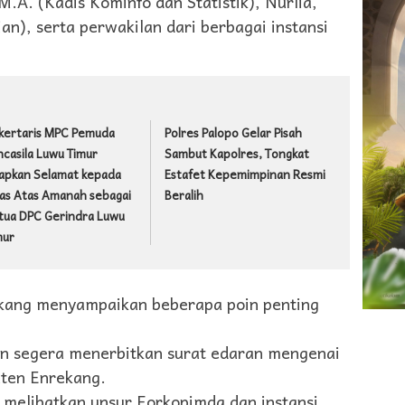
A. (Kadis Kominfo dan Statistik), Nurlia,
n), serta perwakilan dari berbagai instansi
kertaris MPC Pemuda
Polres Palopo Gelar Pisah
ncasila Luwu Timur
Sambut Kapolres, Tongkat
apkan Selamat kepada
Estafet Kepemimpinan Resmi
as Atas Amanah sebagai
Beralih
tua DPC Gerindra Luwu
mur
kang menyampaikan beberapa poin penting
n segera menerbitkan surat edaran mengenai
aten Enrekang.
 melibatkan unsur Forkopimda dan instansi