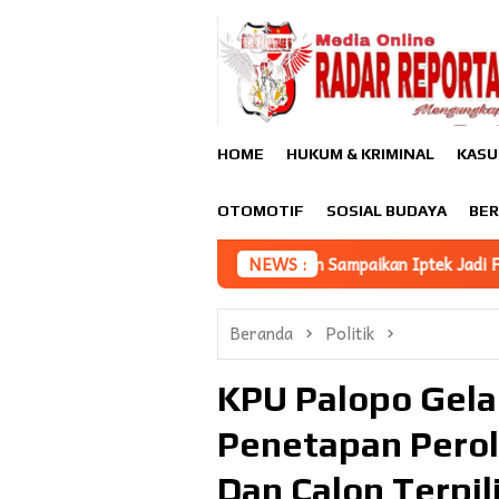
Loncat
ke
konten
HOME
HUKUM & KRIMINAL
KASU
OTOMOTIF
SOSIAL BUDAYA
BER
Asisten III Afridin Sampaikan Iptek Jadi Fondasi Utama Pembang
NEWS :
Beranda
Politik
KPU Palopo Gela
Penetapan Perole
Dan Calon Terpi