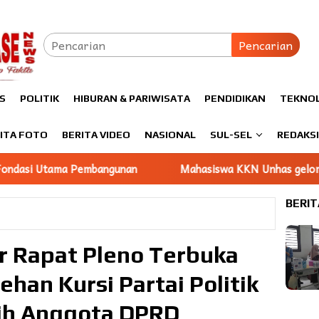
Pencarian
S
POLITIK
HIBURAN & PARIWISATA
PENDIDIKAN
TEKNO
ITA FOTO
BERITA VIDEO
NASIONAL
SUL-SEL
REDAKS
unan
Mahasiswa KKN Unhas gelombang 116 Dampingi UMK
BERIT
r Rapat Pleno Terbuka
han Kursi Partai Politik
lih Anggota DPRD