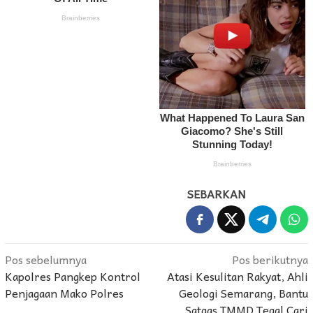
SEBARKAN
Navigasi
Pos sebelumnya
Pos berikutnya
Kapolres Pangkep Kontrol
Atasi Kesulitan Rakyat, Ahli
pos
Penjagaan Mako Polres
Geologi Semarang, Bantu
Satgas TMMD Tegal Cari