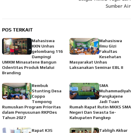
Sumber Air
POS TERKAIT
Mahasiswa
Mahasiswa
KKN Unhas
Ilmu Gizi
gelombang 116
Fakultas
Dampingi
Kesehatan
UMKM Minasatene Bangun
Masyarakat Unhas
Odentitas Produk Melalui
Laksanakan Seminar EBL II
Branding
Rembuk
SMA
Stunting Desa
Muhammadiyah
Coppo
Pangkajene
Tompong
Jadi Tuan
Rumuskan Program Prioritas
Rumah Rapat Rutin MKKS SMA
dalam Penyusunan RKPDes
Negeri Dan Swasta Se-
Tahun 2027
Kabupaten Pangkep
Rapat K3S
Tabligh Akbar