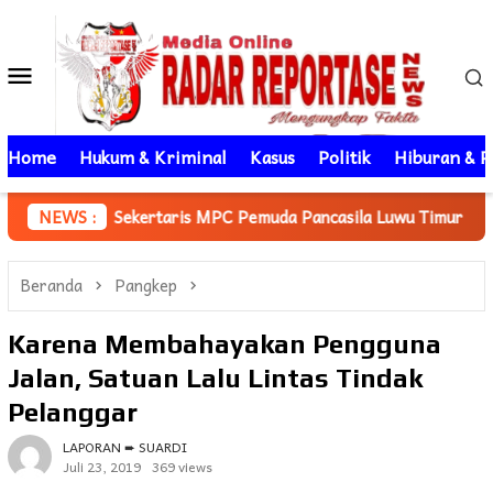
Loncat
ke
Menu
konten
Mobile
Home
Hukum & Kriminal
Kasus
Politik
Hiburan & P
kertaris MPC Pemuda Pancasila Luwu Timur Ucapkan Selamat kep
NEWS :
Beranda
Pangkep
Karena Membahayakan Pengguna
Jalan, Satuan Lalu Lintas Tindak
Pelanggar
LAPORAN ➨ SUARDI
Juli 23, 2019
369 views