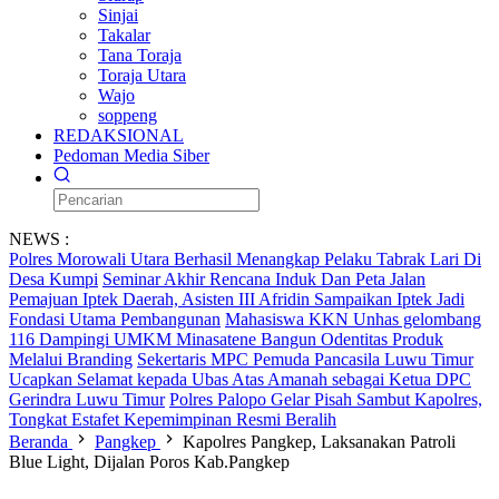
Sinjai
Takalar
Tana Toraja
Toraja Utara
Wajo
soppeng
REDAKSIONAL
Pedoman Media Siber
NEWS :
Polres Morowali Utara Berhasil Menangkap Pelaku Tabrak Lari Di
Desa Kumpi
Seminar Akhir Rencana Induk Dan Peta Jalan
Pemajuan Iptek Daerah, Asisten III Afridin Sampaikan Iptek Jadi
Fondasi Utama Pembangunan
Mahasiswa KKN Unhas gelombang
116 Dampingi UMKM Minasatene Bangun Odentitas Produk
Melalui Branding
Sekertaris MPC Pemuda Pancasila Luwu Timur
Ucapkan Selamat kepada Ubas Atas Amanah sebagai Ketua DPC
Gerindra Luwu Timur
Polres Palopo Gelar Pisah Sambut Kapolres,
Tongkat Estafet Kepemimpinan Resmi Beralih
Beranda
Pangkep
Kapolres Pangkep, Laksanakan Patroli
Blue Light, Dijalan Poros Kab.Pangkep