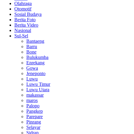
Olahraga
Otomotif
Sosial Budaya
Berita Foto
Berita Video
Nasional
Sul-Sel
Bantaeng
Barru
Bone
Bulukumba
Enrekang
Gowa
Jeneponto
Luwu
Luwu Timur
Luwu Utara
makassar
maros
Palopo
Pangkep
Parepare
Pinrang
Selayar
Sidrap