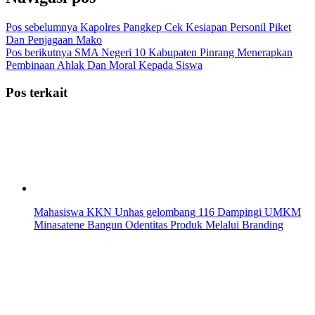
Pos sebelumnya
Kapolres Pangkep Cek Kesiapan Personil Piket
Dan Penjagaan Mako
Pos berikutnya
SMA Negeri 10 Kabupaten Pinrang Menerapkan
Pembinaan Ahlak Dan Moral Kepada Siswa
Pos terkait
Mahasiswa KKN Unhas gelombang 116 Dampingi UMKM
Minasatene Bangun Odentitas Produk Melalui Branding