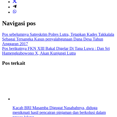
Navigasi pos
Pos sebelumnya
Satreskrim Polres Lutra, Tetapkan Kades Takkalala
Sebagai Tersangka Kasus penyalahgunaan Dana Desa Tahun
Anggaran 2017
Pos berikutnya
FKN XIII Bakal Digelar Di Tana Luwu : Dan Sri
Hamengkubowono X, Akan Kunjungi Lutra
Pos terkait
Kacab BRI Masamba Digugat Nasabahnya, diduga
menikmati hasil pencairan pinjaman dan berkolusi dalam