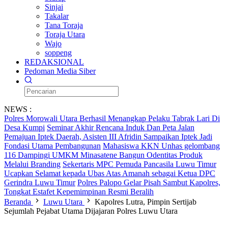
Sinjai
Takalar
Tana Toraja
Toraja Utara
Wajo
soppeng
REDAKSIONAL
Pedoman Media Siber
NEWS :
Polres Morowali Utara Berhasil Menangkap Pelaku Tabrak Lari Di
Desa Kumpi
Seminar Akhir Rencana Induk Dan Peta Jalan
Pemajuan Iptek Daerah, Asisten III Afridin Sampaikan Iptek Jadi
Fondasi Utama Pembangunan
Mahasiswa KKN Unhas gelombang
116 Dampingi UMKM Minasatene Bangun Odentitas Produk
Melalui Branding
Sekertaris MPC Pemuda Pancasila Luwu Timur
Ucapkan Selamat kepada Ubas Atas Amanah sebagai Ketua DPC
Gerindra Luwu Timur
Polres Palopo Gelar Pisah Sambut Kapolres,
Tongkat Estafet Kepemimpinan Resmi Beralih
Beranda
Luwu Utara
Kapolres Lutra, Pimpin Sertijab
Sejumlah Pejabat Utama Dijajaran Polres Luwu Utara