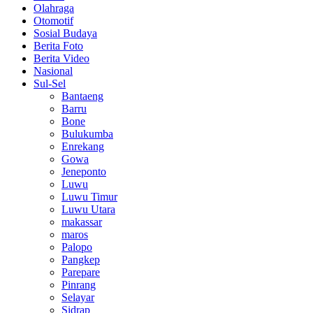
Olahraga
Otomotif
Sosial Budaya
Berita Foto
Berita Video
Nasional
Sul-Sel
Bantaeng
Barru
Bone
Bulukumba
Enrekang
Gowa
Jeneponto
Luwu
Luwu Timur
Luwu Utara
makassar
maros
Palopo
Pangkep
Parepare
Pinrang
Selayar
Sidrap