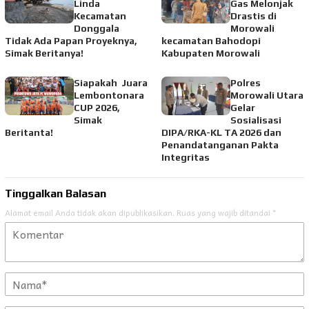
Linda
Gas Melonjak
Kecamatan
Drastis di
Donggala
Morowali
Tidak Ada Papan Proyeknya,
kecamatan Bahodopi
Simak Beritanya!
Kabupaten Morowali
Siapakah Juara
Polres
Lembontonara
Morowali Utara
CUP 2026,
Gelar
Simak
Sosialisasi
Beritanta!
DIPA/RKA-KL TA 2026 dan
Penandatanganan Pakta
Integritas
Tinggalkan Balasan
Alamat email Anda tidak akan dipublikasikan.
Ruas yang wajib ditandai
*