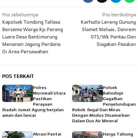
Navigasi
Pos sebelumnya
Pos berikutnya
Kapolsek Tondong Tallasa
Karhutla Lereng Gunung
pos
Bersama Warga Kp.Parang
Slamet Meluas, Danrem
Luara Desa Bantimurung
071/Wk Pantau Dan
Menanan Jagung Perdana
Siagakan Pasukan
Di Area Persawahan
POS TERKAIT
Polres
Polsek
Morowali Utara
Bahodopi
Pastikan
Gagalkan
Perayaan
Penyelundupan
Ibadah Jumat Agung berjalan
Rokok Ilegal Dan Miras
aman dan lancar
Dengan Modus Disamarkan
Dalam Dus Air Mineral
Abrasi Pantai
Harga Tabung