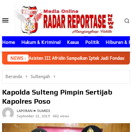
Loncat
ke
Menu
konten
Mobile
Home
Hukum & Kriminal
Kasus
Politik
Hiburan & P
en III Afridin Sampaikan Iptek Jadi Fondasi Utama Pembangunan
NEWS :
Beranda
Sultengah
Kapolda Sulteng Pimpin Sertijab
Kapolres Poso
LAPORAN ➨ SUARDI
September 21, 2019
662 views