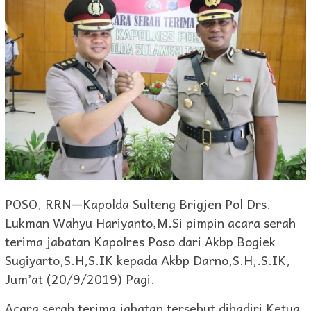
POSO, RRN—Kapolda Sulteng Brigjen Pol Drs.
Lukman Wahyu Hariyanto,M.Si pimpin acara serah
terima jabatan Kapolres Poso dari Akbp Bogiek
Sugiyarto,S.H,S.IK kepada Akbp Darno,S.H,.S.IK,
Jum’at (20/9/2019) Pagi.
Acara serah terima jabatan tersebut dihadiri Ketua