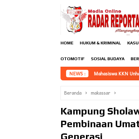
Loncat
ke
konten
HOME
HUKUM & KRIMINAL
KASU
OTOMOTIF
SOSIAL BUDAYA
BER
gunan
Mahasiswa KKN Unhas gelombang 116 Dampingi UM
NEWS :
Beranda
makassar
Kampung Sholaw
Pembinaan Umat
Generasi