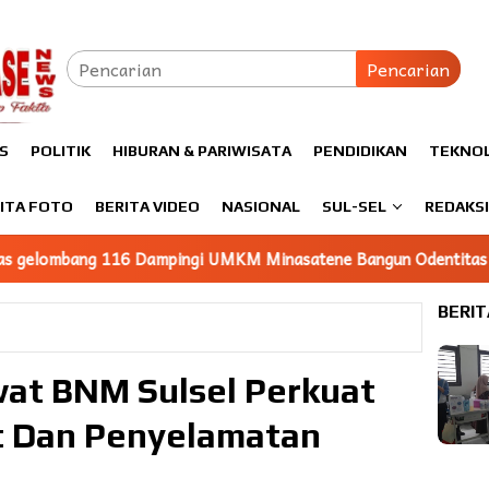
Pencarian
S
POLITIK
HIBURAN & PARIWISATA
PENDIDIKAN
TEKNO
ITA FOTO
BERITA VIDEO
NASIONAL
SUL-SEL
REDAKS
KM Minasatene Bangun Odentitas Produk Melalui Branding
BERIT
at BNM Sulsel Perkuat
 Dan Penyelamatan