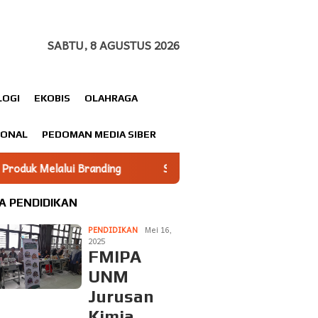
SABTU, 8 AGUSTUS 2026
LOGI
EKOBIS
OLAHRAGA
IONAL
PEDOMAN MEDIA SIBER
Sekertaris MPC Pemuda Pancasila Luwu Timur Ucapkan Selam
A PENDIDIKAN
PENDIDIKAN
Mei 16,
2025
FMIPA
UNM
Jurusan
Kimia