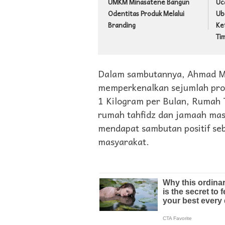
UMKM Minasatene Bangun
Uc
Odentitas Produk Melalui
Ub
Branding
Ke
Ti
Dalam sambutannya, Ahmad Muj
memperkenalkan sejumlah prog
1 Kilogram per Bulan, Rumah T
rumah tahfidz dan jamaah ma
mendapat sambutan positif se
masyarakat.