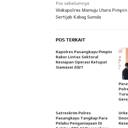
Navigasi
Pos sebelumnya
Wakapolres Mamuju Utara Pimpin
pos
Sertijab Kabag Sumda
POS TERKAIT
Kapolres Pasangkayu Pimpin
Rakor Lintas Sektoral
Kesiapan Operasi Ketupat
Siamasei 2021
Pera
Polr
Turu
Gere
Satreskrim Polres
Urke
Pasangkayu Tangkap Para
Door
Pelaku Penganiayaan Di
Kese