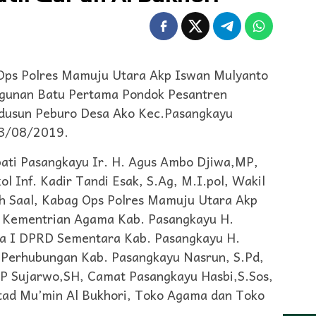
s Polres Mamuju Utara Akp Iswan Mulyanto
gunan Batu Pertama Pondok Pesantren
i dusun Peburo Desa Ako Kec.Pasangkayu
13/08/2019.
upati Pasangkayu Ir. H. Agus Ambo Djiwa,MP,
 Inf. Kadir Tandi Esak, S.Ag, M.I.pol, Wakil
h Saal, Kabag Ops Polres Mamuju Utara Akp
s Kementrian Agama Kab. Pasangkayu H.
ua I DPRD Sementara Kab. Pasangkayu H.
 Perhubungan Kab. Pasangkayu Nasrun, S.Pd,
P Sujarwo,SH, Camat Pasangkayu Hasbi,S.Sos,
tad Mu’min Al Bukhori, Toko Agama dan Toko