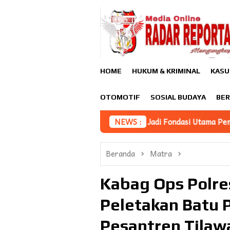
Loncat
ke
konten
HOME
HUKUM & KRIMINAL
KASU
OTOMOTIF
SOSIAL BUDAYA
BER
fridin Sampaikan Iptek Jadi Fondasi Utama Pembangunan
NEWS :
M
Beranda
Matra
Kabag Ops Polre
Peletakan Batu 
Pesantren Tilawa