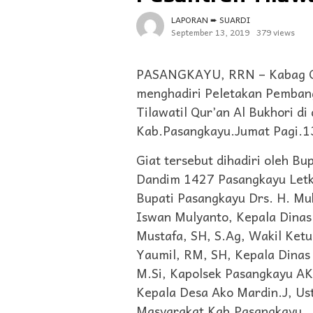
LAPORAN ➨ SUARDI
September 13, 2019
379 views
PASANGKAYU, RRN – Kabag Op
menghadiri Peletakan Pemban
Tilawatil Qur’an Al Bukhori d
Kab.Pasangkayu.Jumat Pagi.
Giat tersebut dihadiri oleh B
Dandim 1427 Pasangkayu Letkol
Bupati Pasangkayu Drs. H. Mu
Iswan Mulyanto, Kepala Dina
Mustafa, SH, S.Ag, Wakil Ket
Yaumil, RM, SH, Kepala Dinas
M.Si, Kapolsek Pasangkayu AK
Kepala Desa Ako Mardin.J, Us
Masyarakat Kab.Pasangkayu.