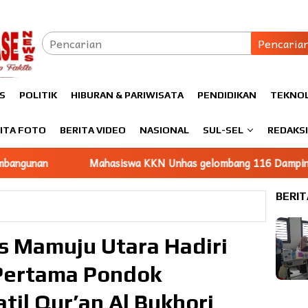
Pencaria
S
POLITIK
HIBURAN & PARIWISATA
PENDIDIKAN
TEKNO
ITA FOTO
BERITA VIDEO
NASIONAL
SUL-SEL
REDAKS
ahasiswa KKN Unhas gelombang 116 Dampingi UMKM Minasatene 
BERIT
s Mamuju Utara Hadiri
Pertama Pondok
til Qur’an Al Bukhori