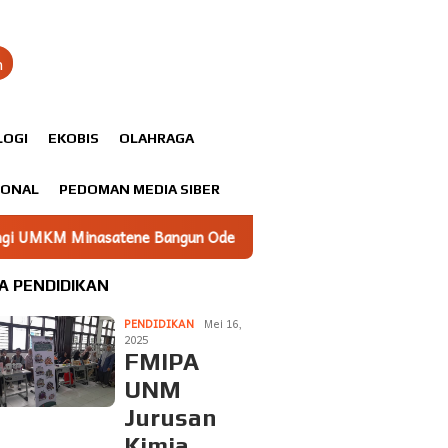
n
LOGI
EKOBIS
OLAHRAGA
IONAL
PEDOMAN MEDIA SIBER
Bangun Odentitas Produk Melalui Branding
Sekertaris 
A PENDIDIKAN
PENDIDIKAN
Mei 16,
2025
FMIPA
UNM
Jurusan
Kimia