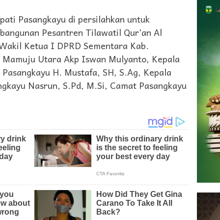
ati Pasangkayu di persilahkan untuk
angunan Pesantren Tilawatil Qur’an Al
h Wakil Ketua I DPRD Sementara Kab.
s Mamuju Utara Akp Iswan Mulyanto, Kepala
Pasangkayu H. Mustafa, SH, S.Ag, Kepala
ngkayu Nasrun, S.Pd, M.Si, Camat Pasangkayu