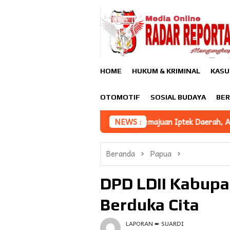
Loncat
ke
konten
HOME
HUKUM & KRIMINAL
KASU
OTOMOTIF
SOSIAL BUDAYA
BER
 Dan Peta Jalan Pemajuan Iptek Daerah, Asisten III Afridin Sam
NEWS :
Beranda
Papua
DPD LDII Kabupa
Berduka Cita
LAPORAN ➨ SUARDI