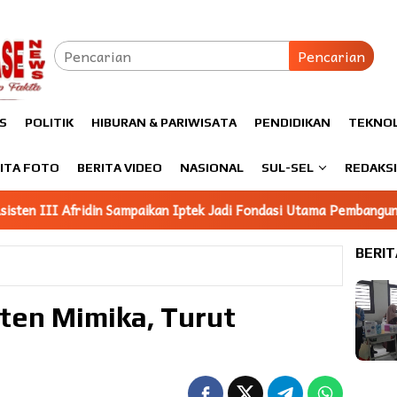
Pencarian
S
POLITIK
HIBURAN & PARIWISATA
PENDIDIKAN
TEKNO
ITA FOTO
BERITA VIDEO
NASIONAL
SUL-SEL
REDAKS
paikan Iptek Jadi Fondasi Utama Pembangunan
Mahasiswa 
BERIT
ten Mimika, Turut