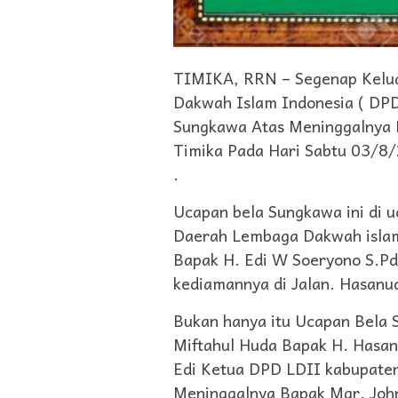
TIMIKA, RRN – Segenap Kelu
Dakwah Islam Indonesia ( DPD
Sungkawa Atas Meninggalnya M
Timika Pada Hari Sabtu 03/8/
.
Ucapan bela Sungkawa ini di 
Daerah Lembaga Dakwah islam
Bapak H. Edi W Soeryono S.Pd,
kediamannya di Jalan. Hasanu
Bukan hanya itu Ucapan Bela
Miftahul Huda Bapak H. Hasan
Edi Ketua DPD LDII kabupaten
Meninggalnya Bapak Mgr. John 