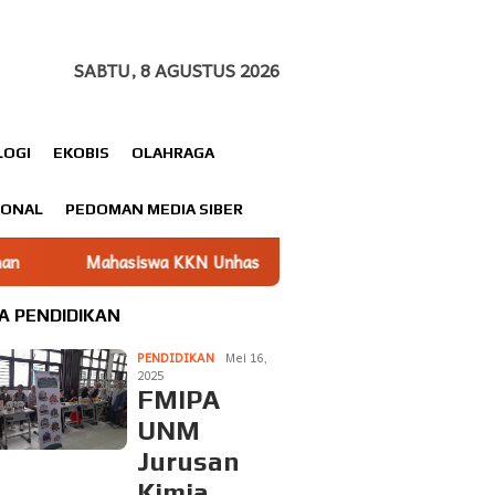
SABTU, 8 AGUSTUS 2026
LOGI
EKOBIS
OLAHRAGA
IONAL
PEDOMAN MEDIA SIBER
KKN Unhas gelombang 116 Dampingi UMKM Minasatene Bangun Od
A PENDIDIKAN
PENDIDIKAN
Mei 16,
2025
FMIPA
UNM
Jurusan
Kimia