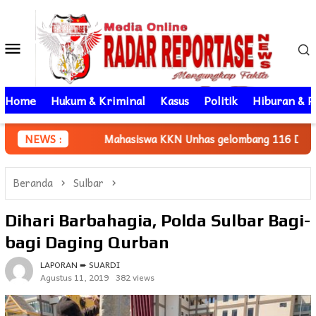
Loncat
ke
Menu
konten
Mobile
Home
Hukum & Kriminal
Kasus
Politik
Hiburan & P
Mahasiswa KKN Unhas gelombang 116 Dampingi UMKM Minasat
NEWS :
Beranda
Sulbar
Dihari Barbahagia, Polda Sulbar Bagi-
bagi Daging Qurban
LAPORAN ➨ SUARDI
Agustus 11, 2019
382 views