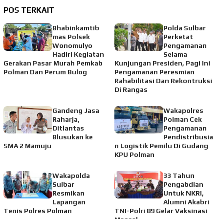
POS TERKAIT
Bhabinkamtib
Polda Sulbar
mas Polsek
Perketat
Wonomulyo
Pengamanan
Hadiri Kegiatan
Selama
Gerakan Pasar Murah Pemkab
Kunjungan Presiden, Pagi Ini
Polman Dan Perum Bulog
Pengamanan Peresmian
Rahabilitasi Dan Rekontruksi
Di Rangas
Gandeng Jasa
Wakapolres
Raharja,
Polman Cek
Ditlantas
Pengamanan
Blusukan ke
Pendistribusia
SMA 2 Mamuju
n Logistik Pemilu Di Gudang
KPU Polman
Wakapolda
33 Tahun
Sulbar
Pengabdian
Resmikan
Untuk NKRI,
Lapangan
Alumni Akabri
Tenis Polres Polman
TNI-Polri 89 Gelar Vaksinasi