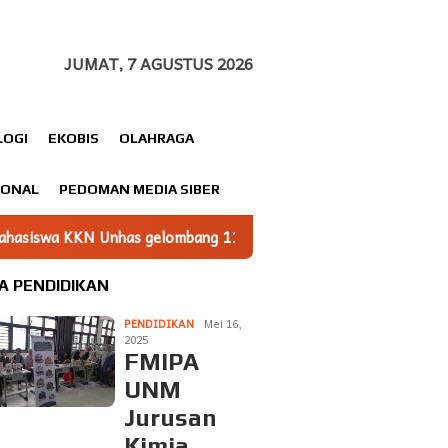
JUMAT, 7 AGUSTUS 2026
LOGI
EKOBIS
OLAHRAGA
IONAL
PEDOMAN MEDIA SIBER
ang 116 Dampingi UMKM Minasatene Bangun Odentitas Produk M
A PENDIDIKAN
PENDIDIKAN
Mei 16,
2025
FMIPA
UNM
Jurusan
Kimia