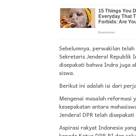
Sebelumnya, perwakilan tela
Sekretaris Jenderal Republik 
disepakati bahwa Indra juga 
siswa.
Berikut ini adalah isi dari per
Mengenai masalah reformasi y
kesepakatan antara mahasiswa
Jenderal DPR telah disepakati 
Aspirasi rakyat Indonesia yan
kepada Ketua DPR RI dan sel