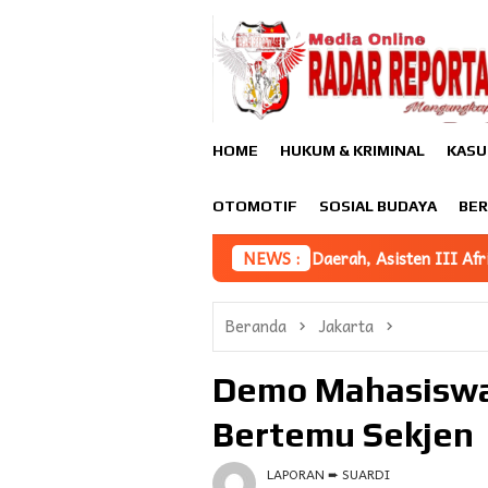
Loncat
ke
konten
HOME
HUKUM & KRIMINAL
KASU
OTOMOTIF
SOSIAL BUDAYA
BER
emajuan Iptek Daerah, Asisten III Afridin Sampaikan Iptek Jadi
NEWS :
Beranda
Jakarta
Demo Mahasiswa 
Bertemu Sekjen
LAPORAN ➨ SUARDI