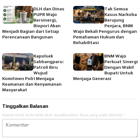
DLH dan Dinas
Tak Semua
PUPR Wajo
Kasus Narkoba
Bersinergi,
Berujung
Biopori Akan
Penjara, BNM
Menjadi Bagian dari Setiap
Wajo Bekali Pengurus dengan
Perencanaan Bangunan
Pemahaman Hukum dan
Rehabilitasi
Kapolsek
BNM Wajo
Sabbangparu:
Perkuat Sinergi
Patroli Biru
Dengan Wakil
Wujud
Bupati Untuk
Komitmen Polri Menjaga
Menjaga Generasi
Keamanan dan Kenyamanan
Masyarakat
Tinggalkan Balasan
Alamat email Anda tidak akan dipublikasikan.
Ruas yang wajib ditandai
*