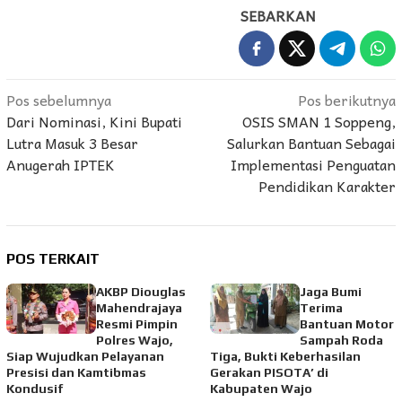
SEBARKAN
Navigasi
Pos sebelumnya
Pos berikutnya
Dari Nominasi, Kini Bupati
OSIS SMAN 1 Soppeng,
pos
Lutra Masuk 3 Besar
Salurkan Bantuan Sebagai
Anugerah IPTEK
Implementasi Penguatan
Pendidikan Karakter
POS TERKAIT
AKBP Diouglas
Jaga Bumi
Mahendrajaya
Terima
Resmi Pimpin
Bantuan Motor
Polres Wajo,
Sampah Roda
Siap Wujudkan Pelayanan
Tiga, Bukti Keberhasilan
Presisi dan Kamtibmas
Gerakan PISOTA’ di
Kondusif
Kabupaten Wajo