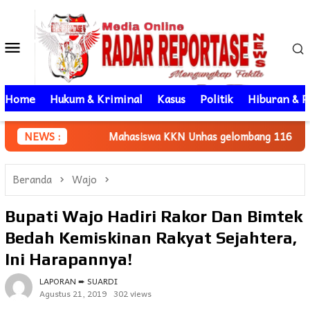
Loncat
ke
Menu
konten
Mobile
Home
Hukum & Kriminal
Kasus
Politik
Hiburan & P
Mahasiswa KKN Unhas gelombang 116 Dampingi UMKM Minasate
NEWS :
Beranda
Wajo
Bupati Wajo Hadiri Rakor Dan Bimtek
Bedah Kemiskinan Rakyat Sejahtera,
Ini Harapannya!
LAPORAN ➨ SUARDI
Agustus 21, 2019
302 views